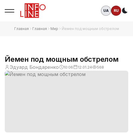
UA
RU
Те
Главная
Главная
Мир
Йемен под мощным обстрелом
Йемен под мощным обстрелом
Эдуард Бондаренко
10:06
12.01.24
568