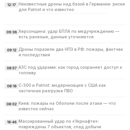
Неизвестные дроны над базой в Германии: риски
12:17
для Patriot и что известно
Херсонщина: удар БПЛА по медучреждению —
09:36
есть раненые, данные уточняются
Дроны поразили два НПЗ в РФ: пожары, фактчек
09:12
и последствия
АЗС под ударами: как город сохраняет доступ к
08:57
топливу
С‑300 и Patriot: модернизация с США как
08:16
частичная разгрузка ПВО
Киев: пожары на Оболони после атаки — что
08:02
известно сейчас
Массированный удар по «Укрнафте»:
18:46
повреждены 7 объектов, спад добычи