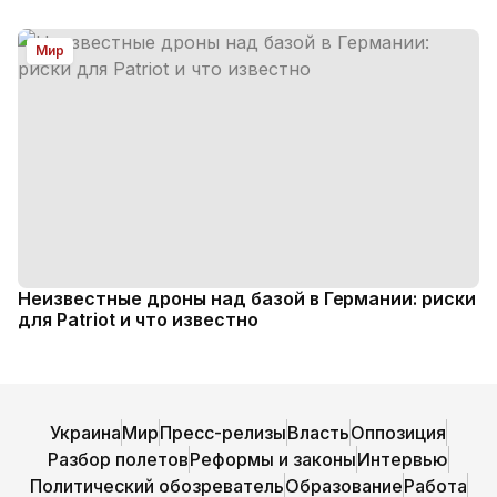
Мир
Неизвестные дроны над базой в Германии: риски
для Patriot и что известно
Украина
Мир
Пресс-релизы
Власть
Оппозиция
Разбор полетов
Реформы и законы
Интервью
Политический обозреватель
Образование
Работа