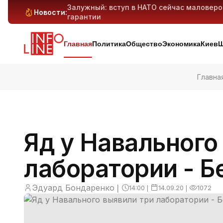
Залужный: вступ в НАТО сейчас маловер
Новости:
гарантии
Антибиотикорезистентность у детей растё
Генеративный ИИ может вытеснить милли
Киев и область под массированным ударо
дронов — предварительно
Главная
Политика
Общество
Экономика
Киев
Ш
Главна
Яд у Навального
лаборатории - Б
Эдуард Бондаренко
❘
14:00
❘
14.09.20
❘
1072