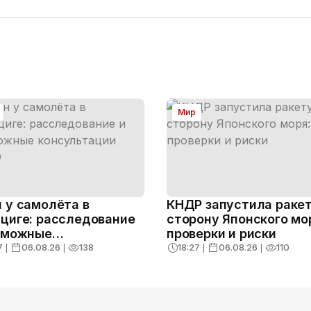
Мир
 у самолёта в
КНДР запустила ракет
циге: расследование
сторону Японского мо
зможные
проверки и риски
ультации НАТО
7
❘
06.08.26
❘
138
18:27
❘
06.08.26
❘
110