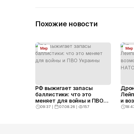
Похожие новости
Мир
Мир
РФ выжигает запасы
Дрон
баллистики: что это
Лейп
меняет для войны и ПВО
и во
Украины
конс
09:37
❘
07.08.26
❘
157
18:4