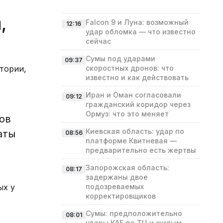
,
Falcon 9 и Луна: возможный
12:16
удар обломка — что известно
сейчас
Сумы под ударами
09:37
тории,
скоростных дронов: что
известно и как действовать
Иран и Оман согласовали
09:12
гражданский коридор через
Ормуз: что это меняет
ов
Киевская область: удар по
аты
08:56
платформе Квитневая —
предварительно есть жертвы
Запорожская область:
08:17
задержаны двое
ых у
подозреваемых
корректировщиков
Сумы: предположительно
08:01
удары КАБ по ТЦ и жилым