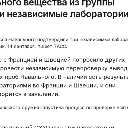
ьного вещества из группы
и независимые лаборатории
сея Навального подтвердили три независимые лабора
к, 14 сентября, пишет ТАСС.
е с Францией и Швецией попросило других
провести независимую перепроверку вывод
х проб Навального. В наличии есть результ
раториями во Франции и Швеции, и они
орится в заявлении.
ического оружия запустила процесс по проверке взят
сследований ОЗХО уже три лаборатории