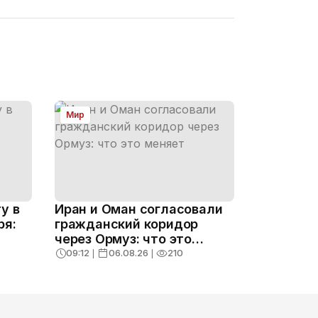
Мир
у в
Иран и Оман согласовали
ря:
гражданский коридор
через Ормуз: что это
меняет
09:12
❘
06.08.26
❘
210