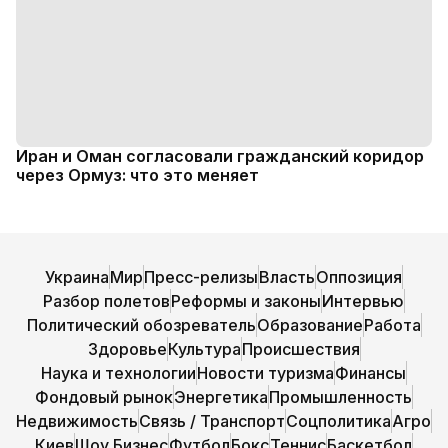
Иран и Оман согласовали гражданский коридор
через Ормуз: что это меняет
Украина
Мир
Пресс-релизы
Власть
Оппозиция
Разбор полетов
Реформы и законы
Интервью
Политический обозреватель
Образование
Работа
Здоровье
Культура
Происшествия
Наука и технологии
Новости туризма
Финансы
Фондовый рынок
Энергетика
Промышленность
Недвижимость
Связь / Транспорт
Соцполитика
Агро
Киев
Шоу Бизнес
Футбол
Бокс
Теннис
Баскетбол