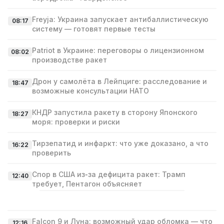
Freyja: Украина запускает антибаллистическую
08:17
систему — готовят первые тесты
Patriot в Украине: переговоры о лицензионном
08:02
производстве ракет
Дрон у самолёта в Лейпциге: расследование и
18:47
возможные консультации НАТО
КНДР запустила ракету в сторону Японского
18:27
моря: проверки и риски
Тирзепатид и инфаркт: что уже доказано, а что
16:22
проверить
Спор в США из‑за дефицита ракет: Трамп
12:40
требует, Пентагон объясняет
Falcon 9 и Луна: возможный удар обломка — что
12:16