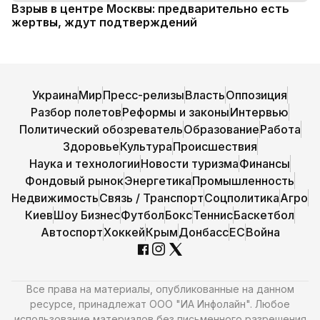
Взрыв в центре Москвы: предварительно есть
жертвы, ждут подтверждений
Украина
Мир
Пресс-релизы
Власть
Оппозиция
Разбор полетов
Реформы и законы
Интервью
Политический обозреватель
Образование
Работа
Здоровье
Культура
Происшествия
Наука и технологии
Новости туризма
Финансы
Фондовый рынок
Энергетика
Промышленность
Недвижимость
Связь / Транспорт
Соцполитика
Агро
Киев
Шоу Бизнес
Футбол
Бокс
Теннис
Баскетбол
Автоспорт
Хоккей
Крым
Донбасс
ЕС
Война
Все права на материалы, опубликованные на данном
ресурсе, принадлежат ООО "ИА Инфолайн". Любое
использование материалов без письменного разрешения