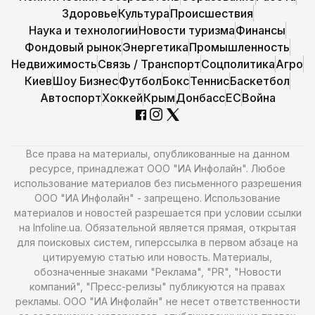
Здоровье
Культура
Происшествия
Наука и технологии
Новости туризма
Финансы
Фондовый рынок
Энергетика
Промышленность
Недвижимость
Связь / Транспорт
Соцполитика
Агро
Киев
Шоу Бизнес
Футбол
Бокс
Теннис
Баскетбол
Автоспорт
Хоккей
Крым
Донбасс
ЕС
Война
Все права на материалы, опубликованные на данном
ресурсе, принадлежат ООО "ИА Инфолайн". Любое
использование материалов без письменного разрешения
ООО "ИА Инфолайн" - запрещено. Использование
материалов и новостей разрешается при условии ссылки
на Infoline.ua. Обязательной является прямая, открытая
для поисковых систем, гиперссылка в первом абзаце на
цитируемую статью или новость. Материалы,
обозначенные знаками "Реклама", "PR", "Новости
компаний", "Пресс-релизы" публикуются на правах
рекламы. ООО "ИА Инфолайн" не несет ответственности