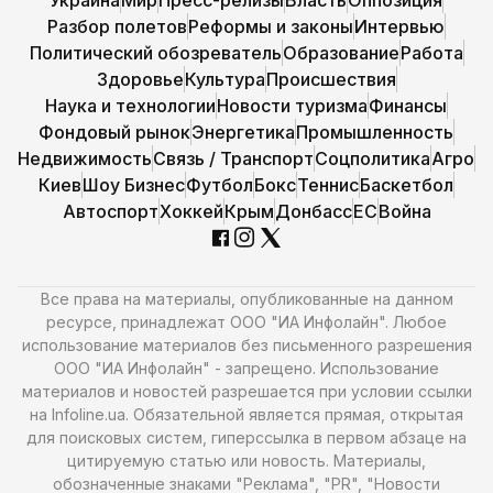
Украина
Мир
Пресс-релизы
Власть
Оппозиция
Разбор полетов
Реформы и законы
Интервью
Политический обозреватель
Образование
Работа
Здоровье
Культура
Происшествия
Наука и технологии
Новости туризма
Финансы
Фондовый рынок
Энергетика
Промышленность
Недвижимость
Связь / Транспорт
Соцполитика
Агро
Киев
Шоу Бизнес
Футбол
Бокс
Теннис
Баскетбол
Автоспорт
Хоккей
Крым
Донбасс
ЕС
Война
Все права на материалы, опубликованные на данном
ресурсе, принадлежат ООО "ИА Инфолайн". Любое
использование материалов без письменного разрешения
ООО "ИА Инфолайн" - запрещено. Использование
материалов и новостей разрешается при условии ссылки
на Infoline.ua. Обязательной является прямая, открытая
для поисковых систем, гиперссылка в первом абзаце на
цитируемую статью или новость. Материалы,
обозначенные знаками "Реклама", "PR", "Новости