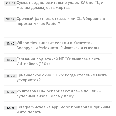
Сумы: предположительно удары КАБ по ТЦ и
08:01
жилым домам, есть жертвы
Срочный фактчек: отказали ли США Украине в
18:47
перехватчиках Patriot?
Wildberries вывозит склады в Казахстан,
18:47
Беларусь и Узбекистан? Фактчек и выводы
Германия под атакой ИПСО: выявлена сеть
18:27
ИИ‑фейков (180+)
Критическое окно 50–75: когда старение мозга
16:23
ускоряется?
25 штатов США оспаривают новые пошлины:
12:37
судебный вызов Белому дому
Telegram исчез из App Store: проверяем причины
12:16
и что делать