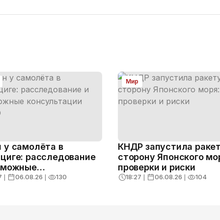
Мир
 у самолёта в
КНДР запустила ракет
циге: расследование
сторону Японского мо
зможные
проверки и риски
ультации НАТО
7
❘
06.08.26
❘
130
18:27
❘
06.08.26
❘
104