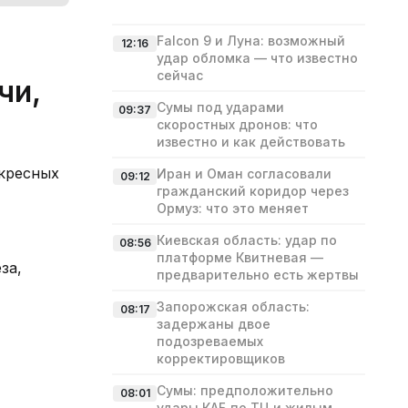
Falcon 9 и Луна: возможный
12:16
удар обломка — что известно
сейчас
чи,
Сумы под ударами
09:37
скоростных дронов: что
известно и как действовать
скресных
Иран и Оман согласовали
09:12
гражданский коридор через
Ормуз: что это меняет
Киевская область: удар по
08:56
платформе Квитневая —
за,
предварительно есть жертвы
Запорожская область:
08:17
задержаны двое
подозреваемых
корректировщиков
Сумы: предположительно
08:01
удары КАБ по ТЦ и жилым