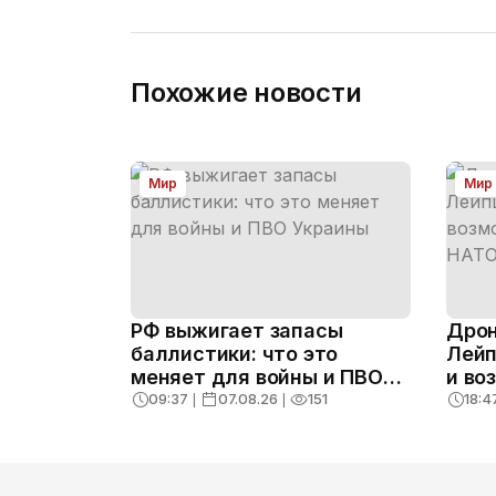
Похожие новости
Мир
Мир
РФ выжигает запасы
Дрон
баллистики: что это
Лейп
меняет для войны и ПВО
и во
Украины
конс
09:37
❘
07.08.26
❘
151
18:4