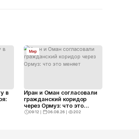
Мир
у в
Иран и Оман согласовали
ря:
гражданский коридор
через Ормуз: что это
меняет
09:12
❘
06.08.26
❘
202