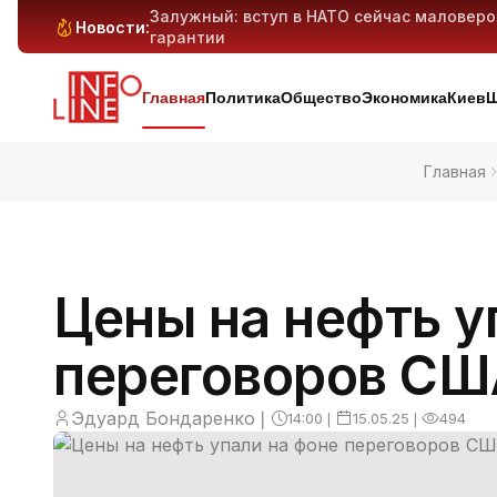
Залужный: вступ в НАТО сейчас маловер
Новости:
гарантии
Антибиотикорезистентность у детей растё
Генеративный ИИ может вытеснить милли
Киев и область под массированным ударо
дронов — предварительно
Главная
Политика
Общество
Экономика
Киев
Ш
Главная
Цены на нефть у
переговоров СШ
Эдуард Бондаренко
❘
14:00
❘
15.05.25
❘
494