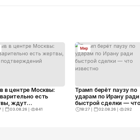
Мир
в в центре Москвы:
Трамп берёт паузу по
варительно есть
ударам по Ирану ради
вы, ждут
быстрой сделки — чт
тверждений
известно
7
❘
03.08.26
❘
841
18:27
❘
02.08.26
❘
292