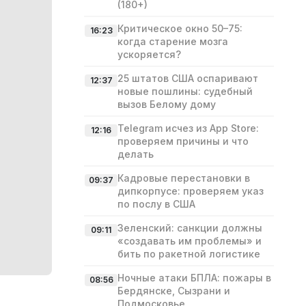
(180+)
Критическое окно 50–75:
16:23
когда старение мозга
ускоряется?
25 штатов США оспаривают
12:37
новые пошлины: судебный
вызов Белому дому
Telegram исчез из App Store:
12:16
проверяем причины и что
делать
Кадровые перестановки в
09:37
дипкорпусе: проверяем указ
по послу в США
Зеленский: санкции должны
09:11
«создавать им проблемы» и
бить по ракетной логистике
Ночные атаки БПЛА: пожары в
08:56
Бердянске, Сызрани и
Подмосковье