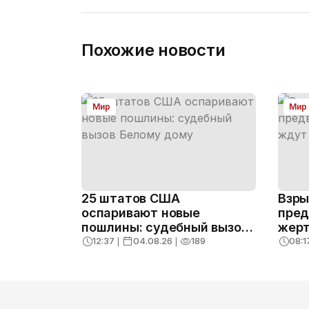
Похожие новости
Мир
Мир
25 штатов США
Взры
оспаривают новые
пред
пошлины: судебный вызов
жерт
Белому дому
под
12:37
❘
04.08.26
❘
189
08:1