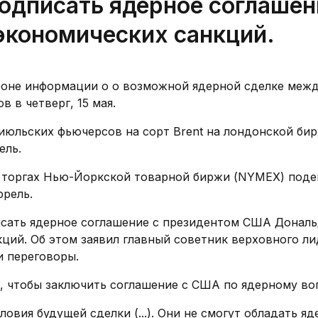
одписать ядерное соглашен
экономических санкций.
фоне информации о о возможной ядерной сделке меж
 в четверг, 15 мая.
 июльских фьючерсов на сорт Brent на лондонской бир
ель.
х торгах Нью-Йоркской товарной биржи (NYMEX) поде
ррель.
писать ядерное соглашение с президентом США Донал
ций. Об этом заявил главный советник верховного ли
 переговоры.
у, чтобы заключить соглашение с США по ядерному во
ловия будущей сделки (...). Они не смогут обладать я