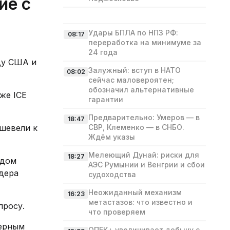
ие с
Удары БПЛА по НПЗ РФ:
08:17
переработка на минимуме за
24 года
ду США и
Залужный: вступ в НАТО
08:02
сейчас маловероятен;
обозначил альтернативные
же ICE
гарантии
Предварительно: Умеров — в
18:47
шевели к
СВР, Клеменко — в СНБО.
Ждём указы
Мелеющий Дунай: риски для
18:27
ьдом
АЭС Румынии и Венгрии и сбои
дера
судоходства
Неожиданный механизм
16:23
метастазов: что известно и
просу.
что проверяем
дерным
ОПЕК+ увеличивает добычу с