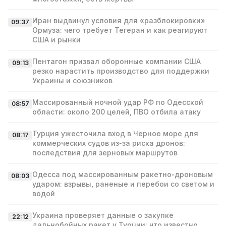
Иран выдвинул условия для «разблокировки»
09:37
Ормуза: чего требует Тегеран и как реагируют
США и рынки
Пентагон призвал оборонные компании США
09:13
резко нарастить производство для поддержки
Украины и союзников
Массированный ночной удар РФ по Одесской
08:57
области: около 200 целей, ПВО отбила атаку
Турция ужесточила вход в Чёрное море для
08:17
коммерческих судов из‑за риска дронов:
последствия для зерновых маршрутов
Одесса под массированным ракетно‑дроновым
08:03
ударом: взрывы, раненые и перебои со светом и
водой
Украина проверяет данные о закупке
22:12
дальнобойных ракет у Турции: что известно