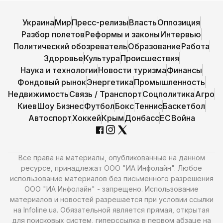
Украина
Мир
Пресс-релизы
Власть
Оппозиция
Разбор полетов
Реформы и законы
Интервью
Политический обозреватель
Образование
Работа
Здоровье
Культура
Происшествия
Наука и технологии
Новости туризма
Финансы
Фондовый рынок
Энергетика
Промышленность
Недвижимость
Связь / Транспорт
Соцполитика
Агро
Киев
Шоу Бизнес
Футбол
Бокс
Теннис
Баскетбол
Автоспорт
Хоккей
Крым
Донбасс
ЕС
Война
Все права на материалы, опубликованные на данном
ресурсе, принадлежат ООО "ИА Инфолайн". Любое
использование материалов без письменного разрешения
ООО "ИА Инфолайн" - запрещено. Использование
материалов и новостей разрешается при условии ссылки
на Infoline.ua. Обязательной является прямая, открытая
для поисковых систем, гиперссылка в первом абзаце на