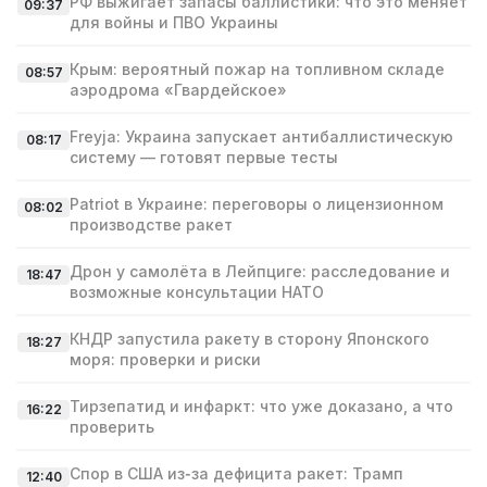
РФ выжигает запасы баллистики: что это меняет
09:37
для войны и ПВО Украины
Крым: вероятный пожар на топливном складе
08:57
аэродрома «Гвардейское»
Freyja: Украина запускает антибаллистическую
08:17
систему — готовят первые тесты
Patriot в Украине: переговоры о лицензионном
08:02
производстве ракет
Дрон у самолёта в Лейпциге: расследование и
18:47
возможные консультации НАТО
КНДР запустила ракету в сторону Японского
18:27
моря: проверки и риски
Тирзепатид и инфаркт: что уже доказано, а что
16:22
проверить
Спор в США из‑за дефицита ракет: Трамп
12:40