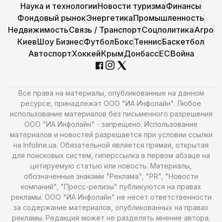
Наука и технологии
Новости туризма
Финансы
Фондовый рынок
Энергетика
Промышленность
Недвижимость
Связь / Транспорт
Соцполитика
Агро
Киев
Шоу Бизнес
Футбол
Бокс
Теннис
Баскетбол
Автоспорт
Хоккей
Крым
Донбасс
ЕС
Война
Все права на материалы, опубликованные на данном
ресурсе, принадлежат ООО "ИА Инфолайн". Любое
использование материалов без письменного разрешения
ООО "ИА Инфолайн" - запрещено. Использование
материалов и новостей разрешается при условии ссылки
на Infoline.ua. Обязательной является прямая, открытая
для поисковых систем, гиперссылка в первом абзаце на
цитируемую статью или новость. Материалы,
обозначенные знаками "Реклама", "PR", "Новости
компаний", "Пресс-релизы" публикуются на правах
рекламы. ООО "ИА Инфолайн" не несет ответственности
за содержание материалов, опубликованных на правах
рекламы. Редакция может не разделять мнение автора.