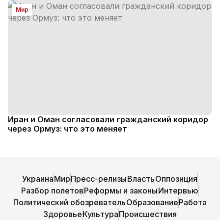
Мир
Иран и Оман согласовали гражданский коридор
через Ормуз: что это меняет
Украина
Мир
Пресс-релизы
Власть
Оппозиция
Разбор полетов
Реформы и законы
Интервью
Политический обозреватель
Образование
Работа
Здоровье
Культура
Происшествия