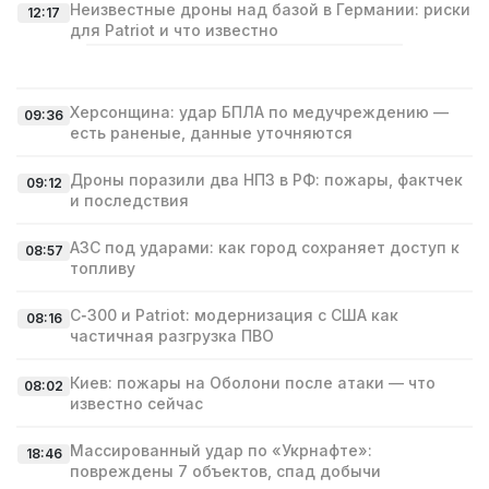
Неизвестные дроны над базой в Германии: риски
12:17
для Patriot и что известно
Херсонщина: удар БПЛА по медучреждению —
09:36
есть раненые, данные уточняются
Дроны поразили два НПЗ в РФ: пожары, фактчек
09:12
и последствия
АЗС под ударами: как город сохраняет доступ к
08:57
топливу
С‑300 и Patriot: модернизация с США как
08:16
частичная разгрузка ПВО
Киев: пожары на Оболони после атаки — что
08:02
известно сейчас
Массированный удар по «Укрнафте»:
18:46
повреждены 7 объектов, спад добычи