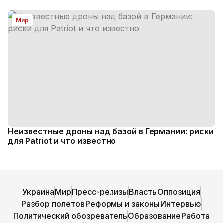
Мир
Неизвестные дроны над базой в Германии: риски
для Patriot и что известно
Украина
Мир
Пресс-релизы
Власть
Оппозиция
Разбор полетов
Реформы и законы
Интервью
Политический обозреватель
Образование
Работа