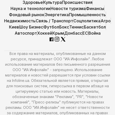
Здоровье
Культура
Происшествия
Наука и технологии
Новости туризма
Финансы
Фондовый рынок
Энергетика
Промышленность
Недвижимость
Связь / Транспорт
Соцполитика
Агро
Киев
Шоу Бизнес
Футбол
Бокс
Теннис
Баскетбол
Автоспорт
Хоккей
Крым
Донбасс
ЕС
Война
Все права на материалы, опубликованные на данном
ресурсе, принадлежат ООО "ИА Инфолайн". Любое
использование материалов без письменного разрешения
ООО "ИА Инфолайн" - запрещено. Использование
материалов и новостей разрешается при условии ссылки
на Infoline.ua. Обязательной является прямая, открытая
для поисковых систем, гиперссылка в первом абзаце на
цитируемую статью или новость. Материалы,
обозначенные знаками "Реклама", "PR", "Новости
компаний", "Пресс-релизы" публикуются на правах
рекламы. ООО "ИА Инфолайн" не несет ответственности
за содержание материалов, опубликованных на правах