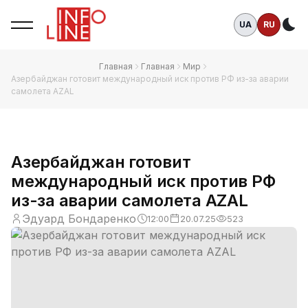
UA
RU
Те
Главная
Главная
Мир
Азербайджан готовит международный иск против РФ из-за аварии
самолета AZAL
Азербайджан готовит
международный иск против РФ
из-за аварии самолета AZAL
Эдуард Бондаренко
12:00
20.07.25
523