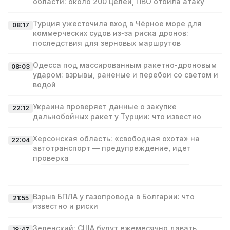
области: около 200 целей, ПВО отбила атаку
Турция ужесточила вход в Чёрное море для
08:17
коммерческих судов из‑за риска дронов:
последствия для зерновых маршрутов
Одесса под массированным ракетно‑дроновым
08:03
ударом: взрывы, раненые и перебои со светом и
водой
Украина проверяет данные о закупке
22:12
дальнобойных ракет у Турции: что известно
Херсонская область: «свободная охота» на
22:04
автотранспорт — предупреждение, идет
проверка
Взрыв БПЛА у газопровода в Болгарии: что
21:55
известно и риски
Зеленский: США будут ежемесячно давать
18:47