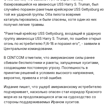
базировавшийся на авианосце USS Harry S. Truman, был
случайно поражен ракетным крейсером USS Gettysburg из
той же ударной группы. Оба пилота вовремя
катапультировались и были спасены, хотя один из них
получил легкие травмы.
"Ракетный крейсер USS Gettysburg, входящий в ударную
группу авианосца USS Harry S. Truman, по ошибке открыл
огонь по истребителю F/A-18 и поразил его", - заявили в
Центральном командовании.
В CENTCOM отметили, что американские силы ранее
сбивали беспилотники и ракеты, запущенные хуситами,
создающими постоянную угрозу. Поспешность в
принятии решений в условиях высокого напряжения,
вероятно, привела к этой ошибке.
Издание пишет, что ущерб американскому истребителю
подчеркивает, насколько опасен стал коридор Красного
моря из-за продолжающихся атак на судоходство со
стороны поддерживаемых Ираном хуситов.