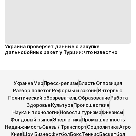
Украина проверяет данные о закупке
дальнобойных ракет у Турции: что известно
Украина
Мир
Пресс-релизы
Власть
Оппозиция
Разбор полетов
Реформы и законы
Интервью
Политический обозреватель
Образование
Работа
Здоровье
Культура
Происшествия
Наука и технологии
Новости туризма
Финансы
Фондовый рынок
Энергетика
Промышленность
Недвижимость
Связь / Транспорт
Соцполитика
Агро
Киев
Шоу Бизнес
Футбол
Бокс
Теннис
Баскетбол