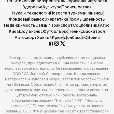
Политический обозреватель
Образование
Работа
Здоровье
Культура
Происшествия
Наука и технологии
Новости туризма
Финансы
Фондовый рынок
Энергетика
Промышленность
Недвижимость
Связь / Транспорт
Соцполитика
Агро
Киев
Шоу Бизнес
Футбол
Бокс
Теннис
Баскетбол
Автоспорт
Хоккей
Крым
Донбасс
ЕС
Война
Все права на материалы, опубликованные на данном
ресурсе, принадлежат ООО "ИА Инфолайн". Любое
использование материалов без письменного разрешения
ООО "ИА Инфолайн" - запрещено. Использование
материалов и новостей разрешается при условии ссылки
на Infoline.ua. Обязательной является прямая, открытая
для поисковых систем, гиперссылка в первом абзаце на
цитируемую статью или новость. Материалы,
обозначенные знаками "Реклама", "PR", "Новости
компаний", "Пресс-релизы" публикуются на правах
рекламы. ООО "ИА Инфолайн" не несет ответственности