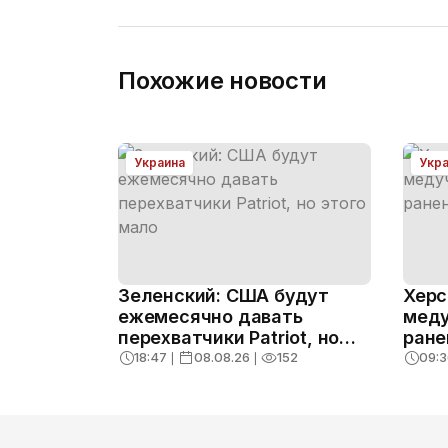
Похожие новости
Украина
Укр
Зеленский: США будут
Херс
ежемесячно давать
меду
перехватчики Patriot, но
ране
этого мало
уточ
18:47
❘
08.08.26
❘
152
09:3