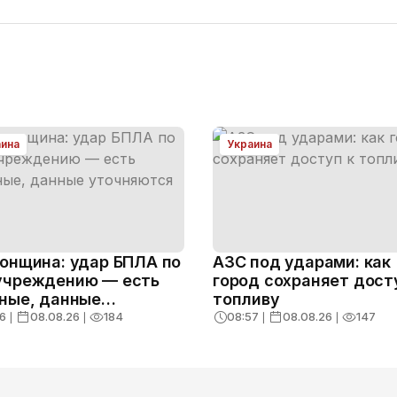
аина
Украина
онщина: удар БПЛА по
АЗС под ударами: как
чреждению — есть
город сохраняет дост
ные, данные
топливу
няются
6
❘
08.08.26
❘
184
08:57
❘
08.08.26
❘
147