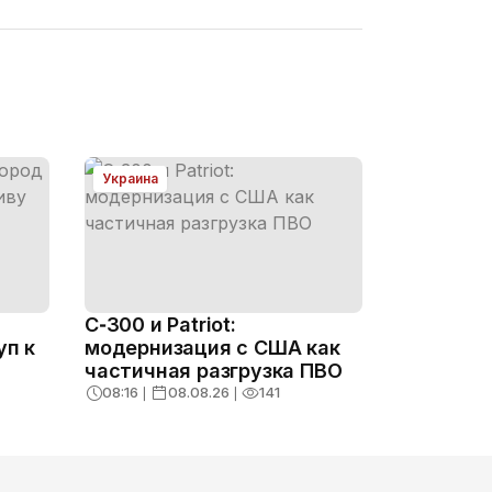
Украина
С‑300 и Patriot:
уп к
модернизация с США как
частичная разгрузка ПВО
08:16
❘
08.08.26
❘
141