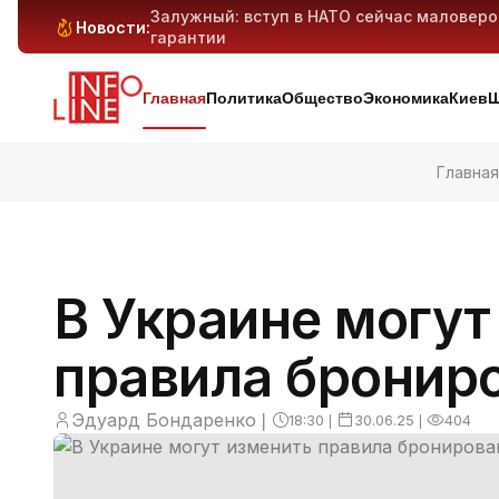
Залужный: вступ в НАТО сейчас маловер
Новости:
гарантии
Антибиотикорезистентность у детей растё
Генеративный ИИ может вытеснить милли
Киев и область под массированным ударо
дронов — предварительно
Главная
Политика
Общество
Экономика
Киев
Ш
Главная
В Украине могут
правила бронир
Эдуард Бондаренко
❘
18:30
❘
30.06.25
❘
404