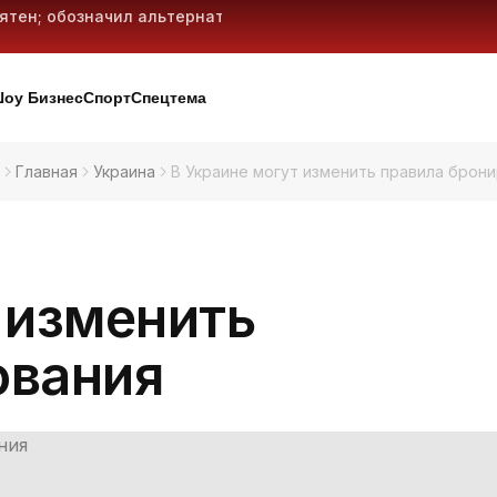
оятен; обозначил альтернативные
т: что это значит и как действовать
оны рабочих мест: что делать
м: 29 баллистических ракет и 18
оу Бизнес
Спорт
Спецтема
Главная
Украина
В Украине могут изменить правила брон
 изменить
ования