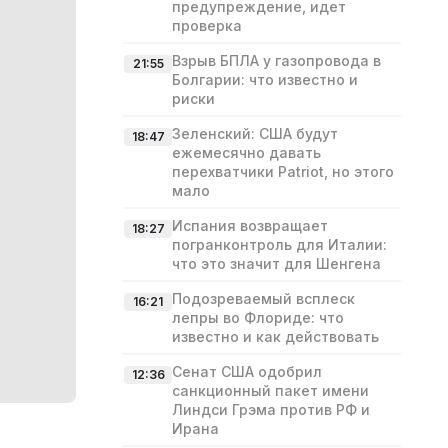
предупреждение, идет
проверка
Взрыв БПЛА у газопровода в
21:55
Болгарии: что известно и
риски
Зеленский: США будут
18:47
ежемесячно давать
перехватчики Patriot, но этого
мало
Испания возвращает
18:27
погранконтроль для Италии:
что это значит для Шенгена
Подозреваемый всплеск
16:21
лепры во Флориде: что
известно и как действовать
Сенат США одобрил
12:36
санкционный пакет имени
Линдси Грэма против РФ и
Ирана