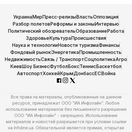
Украина
Мир
Пресс-релизы
Власть
Оппозиция
Разбор полетов
Реформы и законы
Интервью
Политический обозреватель
Образование
Работа
Здоровье
Культура
Происшествия
Наука и технологии
Новости туризма
Финансы
Фондовый рынок
Энергетика
Промышленность
Недвижимость
Связь / Транспорт
Соцполитика
Агро
Киев
Шоу Бизнес
Футбол
Бокс
Теннис
Баскетбол
Автоспорт
Хоккей
Крым
Донбасс
ЕС
Война
Все права на материалы, опубликованные на данном
ресурсе, принадлежат ООО "ИА Инфолайн". Любое
использование материалов без письменного разрешения
ООО "ИА Инфолайн" - запрещено. Использование
материалов и новостей разрешается при условии ссылки
на Infoline.ua. Обязательной является прямая, открытая