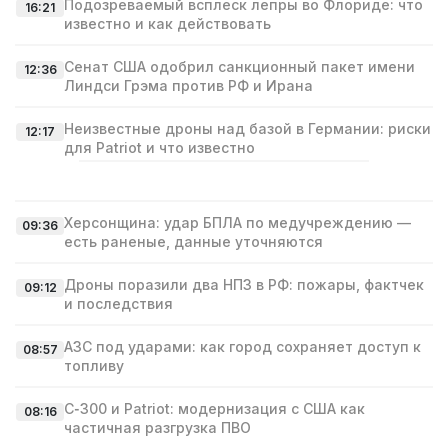
Подозреваемый всплеск лепры во Флориде: что
16:21
известно и как действовать
Сенат США одобрил санкционный пакет имени
12:36
Линдси Грэма против РФ и Ирана
Неизвестные дроны над базой в Германии: риски
12:17
для Patriot и что известно
Херсонщина: удар БПЛА по медучреждению —
09:36
есть раненые, данные уточняются
Дроны поразили два НПЗ в РФ: пожары, фактчек
09:12
и последствия
АЗС под ударами: как город сохраняет доступ к
08:57
топливу
С‑300 и Patriot: модернизация с США как
08:16
частичная разгрузка ПВО