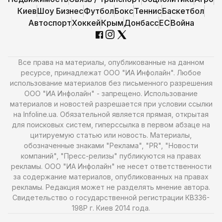
Киев
Шоу Бизнес
Футбол
Бокс
Теннис
Баскетбол
Автоспорт
Хоккей
Крым
Донбасс
ЕС
Война
Все права на материалы, опубликованные на данном
ресурсе, принадлежат ООО "ИА Инфолайн". Любое
использование материалов без письменного разрешения
ООО "ИА Инфолайн" - запрещено. Использование
материалов и новостей разрешается при условии ссылки
на Infoline.ua. Обязательной является прямая, открытая
для поисковых систем, гиперссылка в первом абзаце на
цитируемую статью или новость. Материалы,
обозначенные знаками "Реклама", "PR", "Новости
компаний", "Пресс-релизы" публикуются на правах
рекламы. ООО "ИА Инфолайн" не несет ответственности
за содержание материалов, опубликованных на правах
рекламы. Редакция может не разделять мнение автора.
Свидетельство о государственной регистрации КВ336-
198Р г. Киев 2014 года.