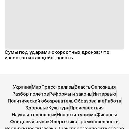
Сумы под ударами скоростных дронов: что
известно и как действовать
Украина
Мир
Пресс-релизы
Власть
Оппозиция
Разбор полетов
Реформы и законы
Интервью
Политический обозреватель
Образование
Работа
Здоровье
Культура
Происшествия
Наука и технологии
Новости туризма
Финансы
Фондовый рынок
Энергетика
Промышленность
Недвижимость
Связь / Транспорт
Соцполитика
Агро