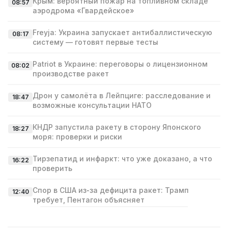
Крым: вероятный пожар на топливном складе
08:57
аэродрома «Гвардейское»
Freyja: Украина запускает антибаллистическую
08:17
систему — готовят первые тесты
Patriot в Украине: переговоры о лицензионном
08:02
производстве ракет
Дрон у самолёта в Лейпциге: расследование и
18:47
возможные консультации НАТО
КНДР запустила ракету в сторону Японского
18:27
моря: проверки и риски
Тирзепатид и инфаркт: что уже доказано, а что
16:22
проверить
Спор в США из‑за дефицита ракет: Трамп
12:40
требует, Пентагон объясняет