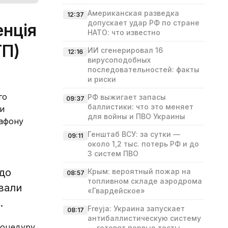
Американская разведка
12:37
допускает удар РФ по стране
енція
НАТО: что известно
ГП)
ИИ сгенерировал 16
12:16
вирусоподобных
последовательностей: факты
и риски
го
РФ выжигает запасы
09:37
баллистики: что это меняет
ти
для войны и ПВО Украины
рафону
Генштаб ВСУ: за сутки —
09:11
около 1,2 тыс. потерь РФ и до
3 систем ПВО
одо
Крым: вероятный пожар на
08:57
топливном складе аэродрома
авали
«Гвардейское»
.
Freyja: Украина запускает
08:17
антибаллистическую систему
роцедуру.
— готовят первые тесты