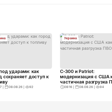
аина
Украина
под ударами: как
С‑300 и Patriot:
д сохраняет доступ к
модернизация с США 
иву
частичная разгрузка 
7
❘
08.08.26
❘
92
08:16
❘
08.08.26
❘
94