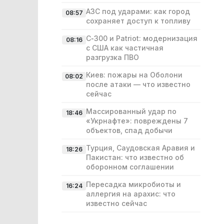
АЗС под ударами: как город
08:57
сохраняет доступ к топливу
С‑300 и Patriot: модернизация
08:16
с США как частичная
разгрузка ПВО
Киев: пожары на Оболони
08:02
после атаки — что известно
сейчас
Массированный удар по
18:46
«Укрнафте»: повреждены 7
объектов, спад добычи
Турция, Саудовская Аравия и
18:26
Пакистан: что известно об
оборонном соглашении
Пересадка микробиоты и
16:24
аллергия на арахис: что
известно сейчас