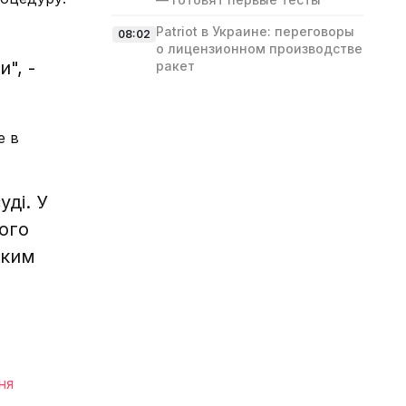
Patriot в Украине: переговоры
08:02
о лицензионном производстве
", -
ракет
е в
уді. У
ого
аким
ня