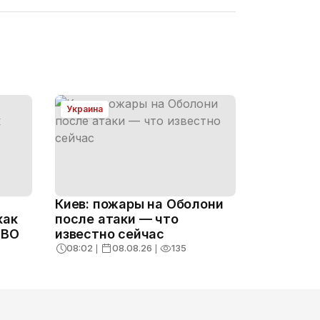
Украина
Киев: пожары на Оболони
как
после атаки — что
ПВО
известно сейчас
08:02
❘
08.08.26
❘
135