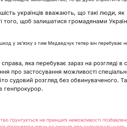
ість українців вважають, що такі люди, як
ті того, щоб залишатися громадянами України
код у зв’язку з тим Медведчук тепер він перебуває н
справа, яка перебуває зараз на розгляді в с
ання про застосування можливості спеціальн
бто судовий розгляд без обвинуваченого. Т
в генпрокурор.
ство ґрунтується на принципі неможливості позбавлен
е підтримати зміни до законів про скасування цього