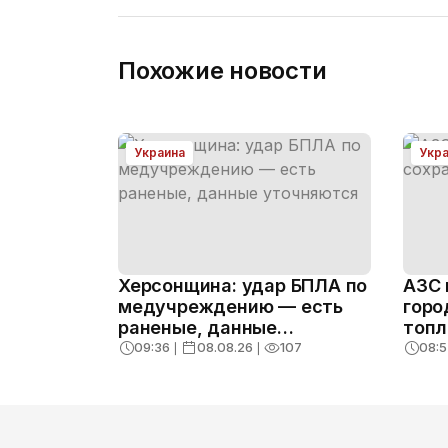
Похожие новости
Украина
Укр
Херсонщина: удар БПЛА по
АЗС 
медучреждению — есть
горо
раненые, данные
топл
уточняются
09:36
❘
08.08.26
❘
107
08:5