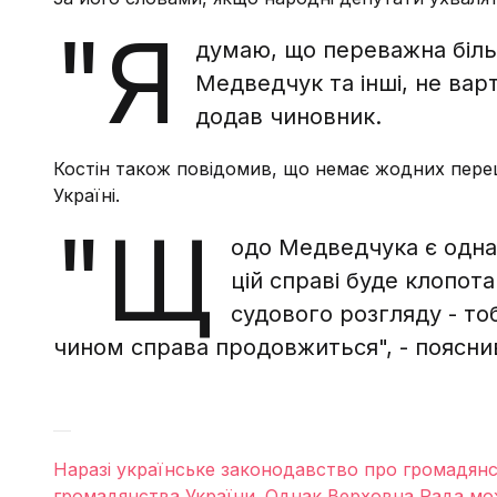
"Я
думаю, що переважна більш
Медведчук та інші, не вар
додав чиновник.
Костін також повідомив, що немає жодних переш
Україні.
"Щ
одо Медведчука є одна 
цій справі буде клопот
судового розгляду - то
чином справа продовжиться", - поясни
Наразі українське законодавство про громадян
громадянства України. Однак Верховна Рада мож