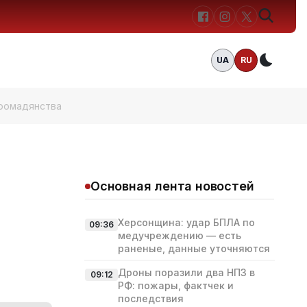
UA
RU
Темн
громадянства
Основная лента новостей
Херсонщина: удар БПЛА по
09:36
медучреждению — есть
раненые, данные уточняются
Дроны поразили два НПЗ в
09:12
РФ: пожары, фактчек и
последствия