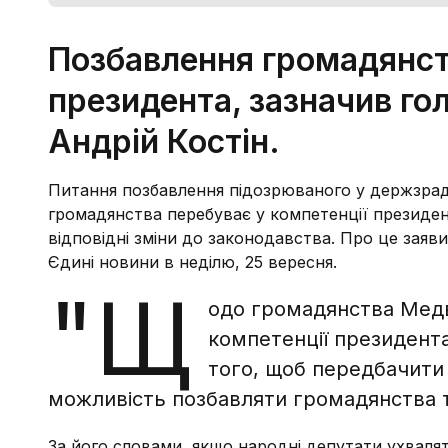
Позбавлення громадянств
президента, зазначив го
Андрій Костін.
Питання позбавлення підозрюваного у держзрад
громадянства перебуває у компетенції президен
відповідні зміни до законодавства. Про це заяв
Єдині новини в неділю, 25 вересня.
"Щ
одо громадянства Медв
компетенції президента
того, щоб передбачити 
можливість позбавляти громадянства ти
За його словами, якщо народні депутати ухваля