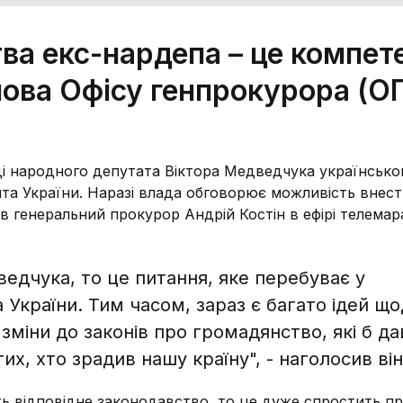
а екс-нардепа – це компет
лова Офісу генпрокурора (О
і народного депутата Віктора Медведчука українсько
та України. Наразі влада обговорює можливість внес
ив генеральний прокурор Андрій Костін в ефірі телема
едчука, то це питання, яке перебуває у
 України. Тим часом, зараз є багато ідей щ
зміни до законів про громадянство, які б д
х, хто зрадив нашу країну", - наголосив він
ть відповідне законодавство, то це дуже спростить п