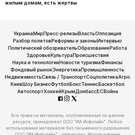
жилым домам, есть жертвы
Украина
Мир
Пресс-релизы
Власть
Оппозиция
Разбор полетов
Реформы и законы
Интервью
Политический обозреватель
Образование
Работа
Здоровье
Культура
Происшествия
Наука и технологии
Новости туризма
Финансы
Фондовый рынок
Энергетика
Промышленность
Недвижимость
Связь / Транспорт
Соцполитика
Агро
Киев
Шоу Бизнес
Футбол
Бокс
Теннис
Баскетбол
Автоспорт
Хоккей
Крым
Донбасс
ЕС
Война
Все права на материалы, опубликованные на данном
ресурсе, принадлежат ООО "ИА Инфолайн". Любое
использование материалов без письменного разрешения
ООО "ИА Инфолайн" - запрещено. Использование