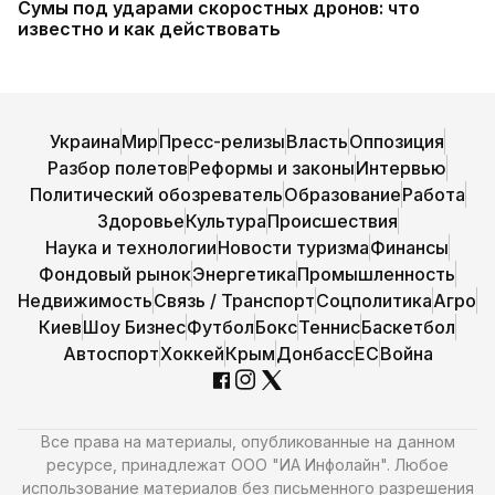
Сумы под ударами скоростных дронов: что
известно и как действовать
Украина
Мир
Пресс-релизы
Власть
Оппозиция
Разбор полетов
Реформы и законы
Интервью
Политический обозреватель
Образование
Работа
Здоровье
Культура
Происшествия
Наука и технологии
Новости туризма
Финансы
Фондовый рынок
Энергетика
Промышленность
Недвижимость
Связь / Транспорт
Соцполитика
Агро
Киев
Шоу Бизнес
Футбол
Бокс
Теннис
Баскетбол
Автоспорт
Хоккей
Крым
Донбасс
ЕС
Война
Все права на материалы, опубликованные на данном
ресурсе, принадлежат ООО "ИА Инфолайн". Любое
использование материалов без письменного разрешения