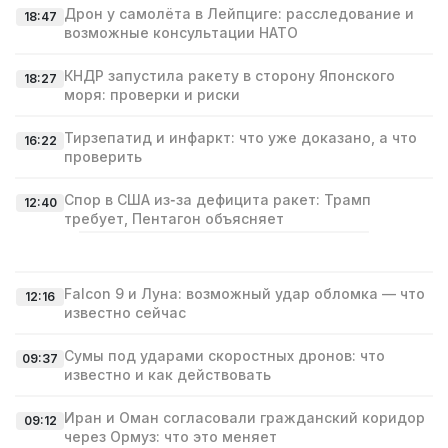
Дрон у самолёта в Лейпциге: расследование и
18:47
возможные консультации НАТО
КНДР запустила ракету в сторону Японского
18:27
моря: проверки и риски
Тирзепатид и инфаркт: что уже доказано, а что
16:22
проверить
Спор в США из‑за дефицита ракет: Трамп
12:40
требует, Пентагон объясняет
Falcon 9 и Луна: возможный удар обломка — что
12:16
известно сейчас
Сумы под ударами скоростных дронов: что
09:37
известно и как действовать
Иран и Оман согласовали гражданский коридор
09:12
через Ормуз: что это меняет