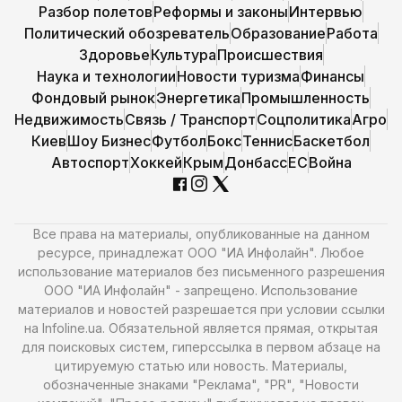
Разбор полетов
Реформы и законы
Интервью
Политический обозреватель
Образование
Работа
Здоровье
Культура
Происшествия
Наука и технологии
Новости туризма
Финансы
Фондовый рынок
Энергетика
Промышленность
Недвижимость
Связь / Транспорт
Соцполитика
Агро
Киев
Шоу Бизнес
Футбол
Бокс
Теннис
Баскетбол
Автоспорт
Хоккей
Крым
Донбасс
ЕС
Война
Все права на материалы, опубликованные на данном
ресурсе, принадлежат ООО "ИА Инфолайн". Любое
использование материалов без письменного разрешения
ООО "ИА Инфолайн" - запрещено. Использование
материалов и новостей разрешается при условии ссылки
на Infoline.ua. Обязательной является прямая, открытая
для поисковых систем, гиперссылка в первом абзаце на
цитируемую статью или новость. Материалы,
обозначенные знаками "Реклама", "PR", "Новости