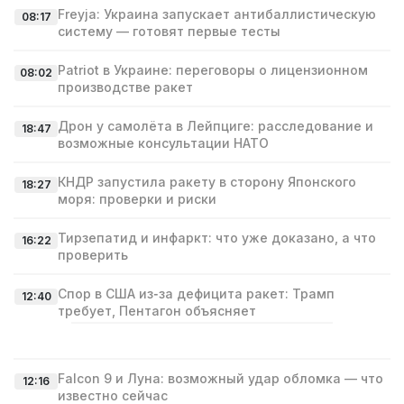
Freyja: Украина запускает антибаллистическую
08:17
систему — готовят первые тесты
Patriot в Украине: переговоры о лицензионном
08:02
производстве ракет
Дрон у самолёта в Лейпциге: расследование и
18:47
возможные консультации НАТО
КНДР запустила ракету в сторону Японского
18:27
моря: проверки и риски
Тирзепатид и инфаркт: что уже доказано, а что
16:22
проверить
Спор в США из‑за дефицита ракет: Трамп
12:40
требует, Пентагон объясняет
Falcon 9 и Луна: возможный удар обломка — что
12:16
известно сейчас