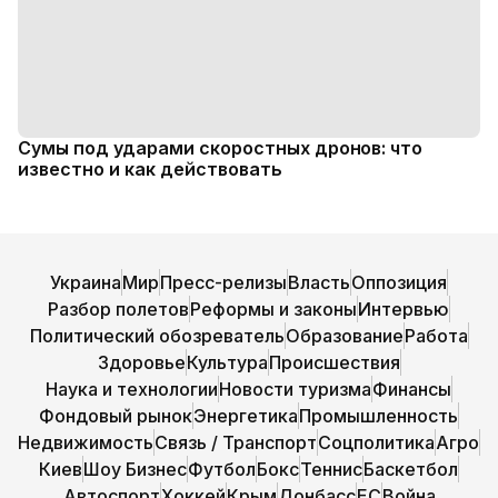
Сумы под ударами скоростных дронов: что
известно и как действовать
Украина
Мир
Пресс-релизы
Власть
Оппозиция
Разбор полетов
Реформы и законы
Интервью
Политический обозреватель
Образование
Работа
Здоровье
Культура
Происшествия
Наука и технологии
Новости туризма
Финансы
Фондовый рынок
Энергетика
Промышленность
Недвижимость
Связь / Транспорт
Соцполитика
Агро
Киев
Шоу Бизнес
Футбол
Бокс
Теннис
Баскетбол
Автоспорт
Хоккей
Крым
Донбасс
ЕС
Война