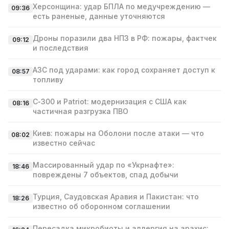
Херсонщина: удар БПЛА по медучреждению —
09:36
есть раненые, данные уточняются
Дроны поразили два НПЗ в РФ: пожары, фактчек
09:12
и последствия
АЗС под ударами: как город сохраняет доступ к
08:57
топливу
С‑300 и Patriot: модернизация с США как
08:16
частичная разгрузка ПВО
Киев: пожары на Оболони после атаки — что
08:02
известно сейчас
Массированный удар по «Укрнафте»:
18:46
повреждены 7 объектов, спад добычи
Турция, Саудовская Аравия и Пакистан: что
18:26
известно об оборонном соглашении
Пересадка микробиоты и аллергия на арахис: