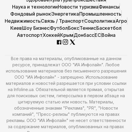
Наука и технологии
Новости туризма
Финансы
Фондовый рынок
Энергетика
Промышленность
Недвижимость
Связь / Транспорт
Соцполитика
Агро
Киев
Шоу Бизнес
Футбол
Бокс
Теннис
Баскетбол
Автоспорт
Хоккей
Крым
Донбасс
ЕС
Война
Все права на материалы, опубликованные на данном
ресурсе, принадлежат ООО "ИА Инфолайн". Любое
использование материалов без письменного разрешения
ООО "ИА Инфолайн" - запрещено. Использование
материалов и новостей разрешается при условии ссылки
на Infoline.ua. Обязательной является прямая, открытая
для поисковых систем, гиперссылка в первом абзаце на
цитируемую статью или новость. Материалы,
обозначенные знаками "Реклама", "PR", "Новости
компаний", "Пресс-релизы" публикуются на правах
рекламы. ООО "ИА Инфолайн" не несет ответственности
за содержание материалов, опубликованных на правах