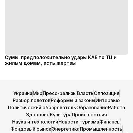
Сумы: предположительно удары КАБ по ТЦ и
жилым домам, есть жертвы
Украина
Мир
Пресс-релизы
Власть
Оппозиция
Разбор полетов
Реформы и законы
Интервью
Политический обозреватель
Образование
Работа
Здоровье
Культура
Происшествия
Наука и технологии
Новости туризма
Финансы
Фондовый рынок
Энергетика
Промышленность