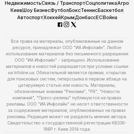
Недвижимость
Связь / Транспорт
Соцполитика
Агро
Киев
Шоу Бизнес
Футбол
Бокс
Теннис
Баскетбол
Автоспорт
Хоккей
Крым
Донбасс
ЕС
Война
Все права на материалы, опубликованные на данном
ресурсе, принадлежат ООО "ИА Инфолайн". Любое
использование материалов без письменного разрешения
ООО "ИА Инфолайн" - запрещено. Использование
материалов и новостей разрешается при условии ссылки
на Infoline.ua. Обязательной является прямая, открытая
для поисковых систем, гиперссылка в первом абзаце на
цитируемую статью или новость. Материалы,
обозначенные знаками "Реклама", "PR", "Новости
компаний", "Пресс-релизы" публикуются на правах
рекламы. ООО "ИА Инфолайн" не несет ответственности
за содержание материалов, опубликованных на правах
рекламы. Редакция может не разделять мнение автора.
Свидетельство о государственной регистрации КВ336-
198Р г. Киев 2014 года.