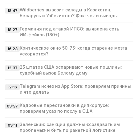
Wildberries вывозит склады в Казахстан,
18:47
Беларусь и Узбекистан? Фактчек и выводы
Германия под атакой ИПСО: выявлена сеть
18:27
ИИ‑фейков (180+)
Критическое окно 50–75: когда старение мозга
16:23
ускоряется?
25 штатов США оспаривают новые пошлины:
12:37
судебный вызов Белому дому
Telegram исчез из App Store: проверяем причины
12:16
и что делать
Кадровые перестановки в дипкорпусе:
09:37
проверяем указ по послу в США
Зеленский: санкции должны «создавать им
09:11
проблемы» и бить по ракетной логистике