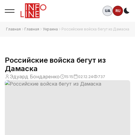
UA
RU
Те
Главная
Главная
Украина
Российские войска бегут из Дамаска
Российские войска бегут из
Дамаска
Эдуард Бондаренко
15:15
02.12.24
737