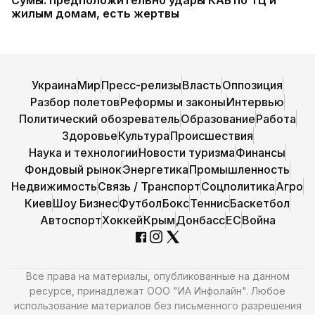
Сумы: предположительно удары КАБ по ТЦ и
жилым домам, есть жертвы
Украина
Мир
Пресс-релизы
Власть
Оппозиция
Разбор полетов
Реформы и законы
Интервью
Политический обозреватель
Образование
Работа
Здоровье
Культура
Происшествия
Наука и технологии
Новости туризма
Финансы
Фондовый рынок
Энергетика
Промышленность
Недвижимость
Связь / Транспорт
Соцполитика
Агро
Киев
Шоу Бизнес
Футбол
Бокс
Теннис
Баскетбол
Автоспорт
Хоккей
Крым
Донбасс
ЕС
Война
Все права на материалы, опубликованные на данном
ресурсе, принадлежат ООО "ИА Инфолайн". Любое
использование материалов без письменного разрешения