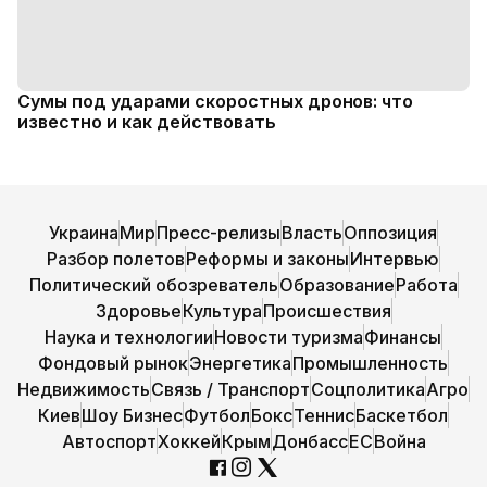
Сумы под ударами скоростных дронов: что
известно и как действовать
Украина
Мир
Пресс-релизы
Власть
Оппозиция
Разбор полетов
Реформы и законы
Интервью
Политический обозреватель
Образование
Работа
Здоровье
Культура
Происшествия
Наука и технологии
Новости туризма
Финансы
Фондовый рынок
Энергетика
Промышленность
Недвижимость
Связь / Транспорт
Соцполитика
Агро
Киев
Шоу Бизнес
Футбол
Бокс
Теннис
Баскетбол
Автоспорт
Хоккей
Крым
Донбасс
ЕС
Война