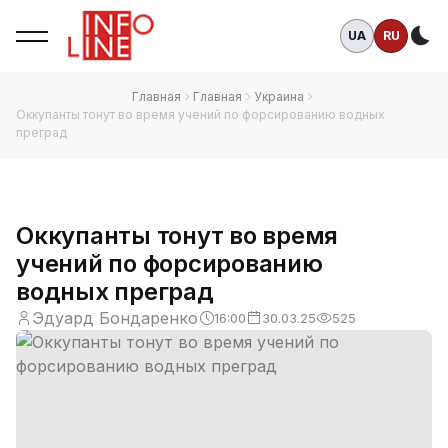
UA
RU
Те
Главная
Главная
Украина
Оккупанты тонут во время учений по форсированию водных
преград
Оккупанты тонут во время
учений по форсированию
водных преград
Эдуард Бондаренко
16:00
30.03.25
525