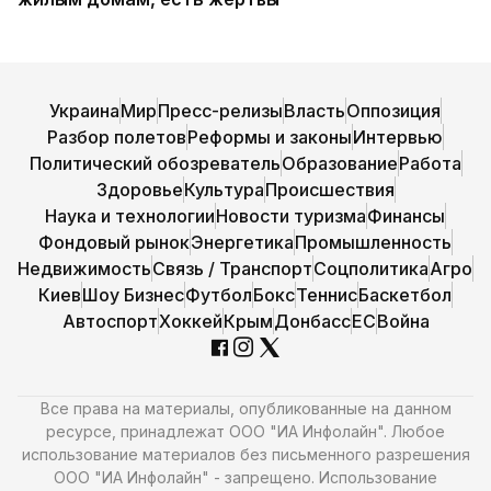
Украина
Мир
Пресс-релизы
Власть
Оппозиция
Разбор полетов
Реформы и законы
Интервью
Политический обозреватель
Образование
Работа
Здоровье
Культура
Происшествия
Наука и технологии
Новости туризма
Финансы
Фондовый рынок
Энергетика
Промышленность
Недвижимость
Связь / Транспорт
Соцполитика
Агро
Киев
Шоу Бизнес
Футбол
Бокс
Теннис
Баскетбол
Автоспорт
Хоккей
Крым
Донбасс
ЕС
Война
Все права на материалы, опубликованные на данном
ресурсе, принадлежат ООО "ИА Инфолайн". Любое
использование материалов без письменного разрешения
ООО "ИА Инфолайн" - запрещено. Использование