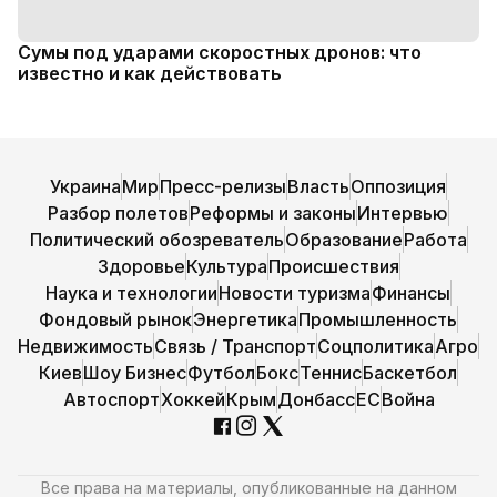
Сумы под ударами скоростных дронов: что
известно и как действовать
Украина
Мир
Пресс-релизы
Власть
Оппозиция
Разбор полетов
Реформы и законы
Интервью
Политический обозреватель
Образование
Работа
Здоровье
Культура
Происшествия
Наука и технологии
Новости туризма
Финансы
Фондовый рынок
Энергетика
Промышленность
Недвижимость
Связь / Транспорт
Соцполитика
Агро
Киев
Шоу Бизнес
Футбол
Бокс
Теннис
Баскетбол
Автоспорт
Хоккей
Крым
Донбасс
ЕС
Война
Все права на материалы, опубликованные на данном