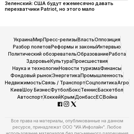
Зеленский: США будут ежемесячно давать
перехватчики Patriot, но этого мало
Украина
Мир
Пресс-релизы
Власть
Оппозиция
Разбор полетов
Реформы и законы
Интервью
Политический обозреватель
Образование
Работа
Здоровье
Культура
Происшествия
Наука и технологии
Новости туризма
Финансы
Фондовый рынок
Энергетика
Промышленность
Недвижимость
Связь / Транспорт
Соцполитика
Агро
Киев
Шоу Бизнес
Футбол
Бокс
Теннис
Баскетбол
Автоспорт
Хоккей
Крым
Донбасс
ЕС
Война
Все права на материалы, опубликованные на данном
ресурсе, принадлежат ООО "ИА Инфолайн". Любое
использование материалов без письменного разрешения