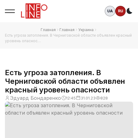
UA
RU
Те
Главная
Главная
Украина
Есть угроза затопления. В Черниговской области объявлен красный
уровень опаснос…
Есть угроза затопления. В
Черниговской области объявлен
красный уровень опасности
Эдуард Бондаренко
12:45
31.01.23
828