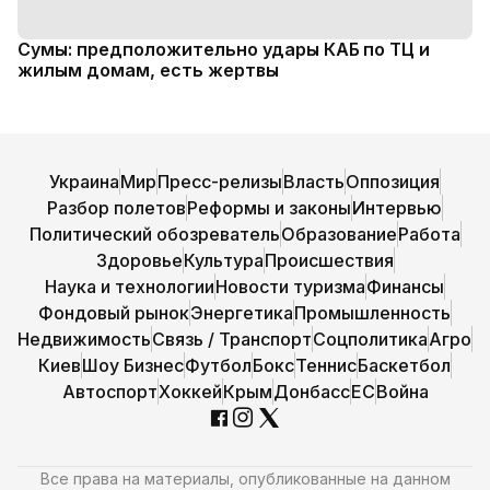
Сумы: предположительно удары КАБ по ТЦ и
жилым домам, есть жертвы
Украина
Мир
Пресс-релизы
Власть
Оппозиция
Разбор полетов
Реформы и законы
Интервью
Политический обозреватель
Образование
Работа
Здоровье
Культура
Происшествия
Наука и технологии
Новости туризма
Финансы
Фондовый рынок
Энергетика
Промышленность
Недвижимость
Связь / Транспорт
Соцполитика
Агро
Киев
Шоу Бизнес
Футбол
Бокс
Теннис
Баскетбол
Автоспорт
Хоккей
Крым
Донбасс
ЕС
Война
Все права на материалы, опубликованные на данном