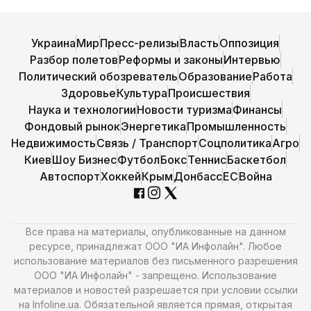
Украина
Мир
Пресс-релизы
Власть
Оппозиция
Разбор полетов
Реформы и законы
Интервью
Политический обозреватель
Образование
Работа
Здоровье
Культура
Происшествия
Наука и технологии
Новости туризма
Финансы
Фондовый рынок
Энергетика
Промышленность
Недвижимость
Связь / Транспорт
Соцполитика
Агро
Киев
Шоу Бизнес
Футбол
Бокс
Теннис
Баскетбол
Автоспорт
Хоккей
Крым
Донбасс
ЕС
Война
Все права на материалы, опубликованные на данном
ресурсе, принадлежат ООО "ИА Инфолайн". Любое
использование материалов без письменного разрешения
ООО "ИА Инфолайн" - запрещено. Использование
материалов и новостей разрешается при условии ссылки
на Infoline.ua. Обязательной является прямая, открытая