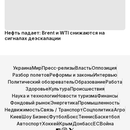
Нефть падает: Brent и WTI снижаются на
сигналах деэскалации
Украина
Мир
Пресс-релизы
Власть
Оппозиция
Разбор полетов
Реформы и законы
Интервью
Политический обозреватель
Образование
Работа
Здоровье
Культура
Происшествия
Наука и технологии
Новости туризма
Финансы
Фондовый рынок
Энергетика
Промышленность
Недвижимость
Связь / Транспорт
Соцполитика
Агро
Киев
Шоу Бизнес
Футбол
Бокс
Теннис
Баскетбол
Автоспорт
Хоккей
Крым
Донбасс
ЕС
Война