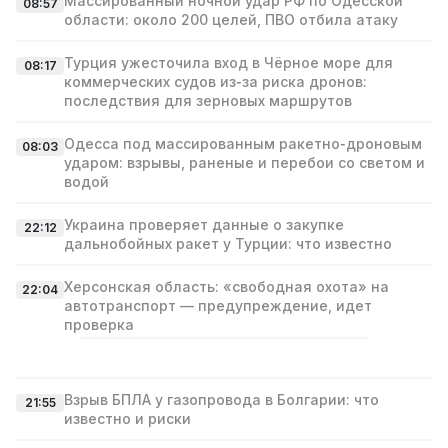
Массированный ночной удар РФ по Одесской
08:57
области: около 200 целей, ПВО отбила атаку
Турция ужесточила вход в Чёрное море для
08:17
коммерческих судов из‑за риска дронов:
последствия для зерновых маршрутов
Одесса под массированным ракетно‑дроновым
08:03
ударом: взрывы, раненые и перебои со светом и
водой
Украина проверяет данные о закупке
22:12
дальнобойных ракет у Турции: что известно
Херсонская область: «свободная охота» на
22:04
автотранспорт — предупреждение, идет
проверка
Взрыв БПЛА у газопровода в Болгарии: что
21:55
известно и риски