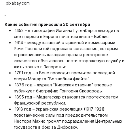
pixabay.com
Какие события произошли 30 сентября
1452 – в типографии Иоганна Гутенберга выходит в
свет первая в Европе печатная книга – Библия.
1614 – между казацкой старшиной и комиссарами
Речи Посполитой подписано соглашение, которым
ограничивались казацкие права и реестровое
казачество обязывалось нести сторожевую службу и
жить только в Запорожье.
1791 год – в Вене проходит премьера последней
оперы Моцарта "Волшебная флейта".
1876 ​​год – журнал "Киевская старина" впервые
публикует биографию Григория Сковороды.
1895 год – Мадагаскар становится протекторатом
Французской республики.
1918 год – Украинская революция (1917-1921):
повстанческие силы под предводительством
Нестора Махно громят подразделения Центральных
государств в бою за Дибровку.