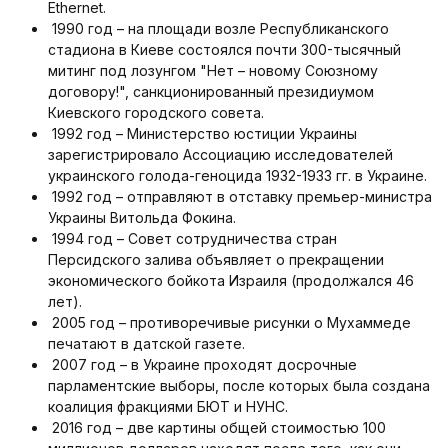
Ethernet.
1990 год – на площади возле Республиканского
стадиона в Киеве состоялся почти 300-тысячный
митинг под лозунгом "Нет – новому Союзному
договору!", санкционированный президиумом
Киевского городского совета.
1992 год – Министерство юстиции Украины
зарегистрировало Ассоциацию исследователей
украинского голода-геноцида 1932-1933 гг. в Украине.
1992 год – отправляют в отставку премьер-министра
Украины Витольда Фокина.
1994 год – Совет сотрудничества стран
Персидского залива объявляет о прекращении
экономического бойкота Израиля (продолжался 46
лет).
2005 год – противоречивые рисунки о Мухаммеде
печатают в датской газете.
2007 год – в Украине проходят досрочные
парламентские выборы, после которых была создана
коалиция фракциями БЮТ и НУНС.
2016 год – две картины общей стоимостью 100