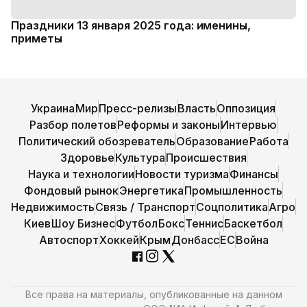
Праздники 13 января 2025 года: именины,
приметы
Украина
Мир
Пресс-релизы
Власть
Оппозиция
Разбор полетов
Реформы и законы
Интервью
Политический обозреватель
Образование
Работа
Здоровье
Культура
Происшествия
Наука и технологии
Новости туризма
Финансы
Фондовый рынок
Энергетика
Промышленность
Недвижимость
Связь / Транспорт
Соцполитика
Агро
Киев
Шоу Бизнес
Футбол
Бокс
Теннис
Баскетбол
Автоспорт
Хоккей
Крым
Донбасс
ЕС
Война
Все права на материалы, опубликованные на данном