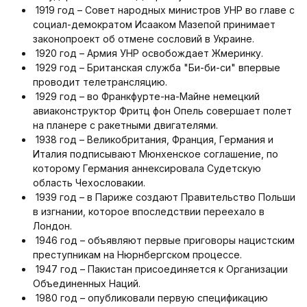
1919 год – Совет народных министров УНР во главе с
социал-демократом Исааком Мазепой принимает
законопроект об отмене сословий в Украине.
1920 год – Армия УНР освобождает Жмеринку.
1929 год – Британская служба "Би-би-си" впервые
проводит телетрансляцию.
1929 год – во Франкфурте-на-Майне немецкий
авиаконструктор Фритц фон Опель совершает полет
на планере с ракетными двигателями.
1938 год – Великобритания, Франция, Германия и
Италия подписывают Мюнхенское соглашение, по
которому Германия аннексировала Судетскую
область Чехословакии.
1939 год – в Париже создают Правительство Польши
в изгнании, которое впоследствии переехало в
Лондон.
1946 год – объявляют первые приговоры нацистским
преступникам на Нюрнбергском процессе.
1947 год – Пакистан присоединяется к Организации
Объединенных Наций.
1980 год – опубликовали первую спецификацию