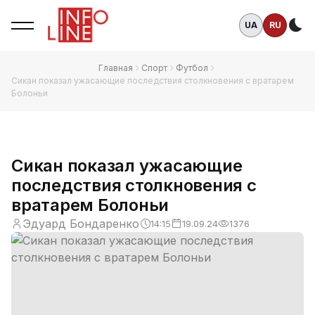
UA
RU
Те
Главная
Спорт
Футбол
Сикан показал ужасающие последствия столкновения с вратарем
Болоньи
Сикан показал ужасающие
последствия столкновения с
вратарем Болоньи
Эдуард Бондаренко
14:15
19.09.24
1376