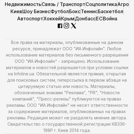
Недвижимость
Связь / Транспорт
Соцполитика
Агро
Киев
Шоу Бизнес
Футбол
Бокс
Теннис
Баскетбол
Автоспорт
Хоккей
Крым
Донбасс
ЕС
Война
Все права на материалы, опубликованные на данном
ресурсе, принадлежат ООО "ИА Инфолайн". Любое
использование материалов без письменного разрешения
ООО "ИА Инфолайн" - запрещено. Использование
материалов и новостей разрешается при условии ссылки
на Infoline.ua. Обязательной является прямая, открытая
для поисковых систем, гиперссылка в первом абзаце на
цитируемую статью или новость. Материалы,
обозначенные знаками "Реклама", "PR", "Новости
компаний", "Пресс-релизы" публикуются на правах
рекламы. ООО "ИА Инфолайн" не несет ответственности
за содержание материалов, опубликованных на правах
рекламы. Редакция может не разделять мнение автора.
Свидетельство о государственной регистрации КВ336-
198Р г. Киев 2014 года.