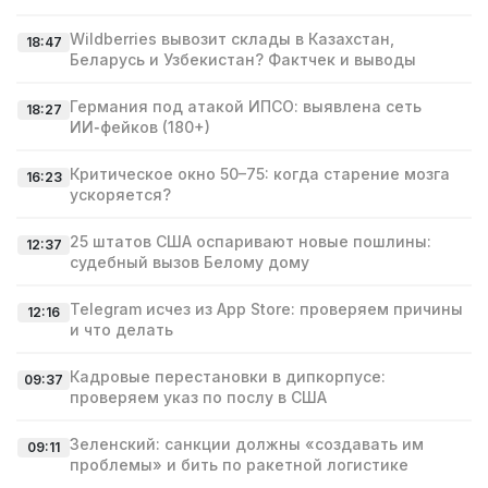
Wildberries вывозит склады в Казахстан,
18:47
Беларусь и Узбекистан? Фактчек и выводы
Германия под атакой ИПСО: выявлена сеть
18:27
ИИ‑фейков (180+)
Критическое окно 50–75: когда старение мозга
16:23
ускоряется?
25 штатов США оспаривают новые пошлины:
12:37
судебный вызов Белому дому
Telegram исчез из App Store: проверяем причины
12:16
и что делать
Кадровые перестановки в дипкорпусе:
09:37
проверяем указ по послу в США
Зеленский: санкции должны «создавать им
09:11
проблемы» и бить по ракетной логистике