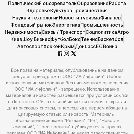
Политический обозреватель
Образование
Работа
Здоровье
Культура
Происшествия
Наука и технологии
Новости туризма
Финансы
Фондовый рынок
Энергетика
Промышленность
Недвижимость
Связь / Транспорт
Соцполитика
Агро
Киев
Шоу Бизнес
Футбол
Бокс
Теннис
Баскетбол
Автоспорт
Хоккей
Крым
Донбасс
ЕС
Война
Все права на материалы, опубликованные на данном
ресурсе, принадлежат ООО "ИА Инфолайн". Любое
использование материалов без письменного разрешения
ООО "ИА Инфолайн" - запрещено. Использование
материалов и новостей разрешается при условии ссылки
на Infoline.ua. Обязательной является прямая, открытая
для поисковых систем, гиперссылка в первом абзаце на
цитируемую статью или новость. Материалы,
обозначенные знаками "Реклама", "PR", "Новости
компаний", "Пресс-релизы" публикуются на правах
рекламы. ООО "ИА Инфолайн" не несет ответственности