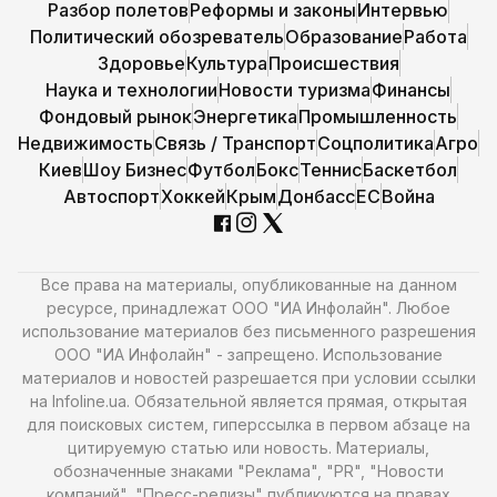
Разбор полетов
Реформы и законы
Интервью
Политический обозреватель
Образование
Работа
Здоровье
Культура
Происшествия
Наука и технологии
Новости туризма
Финансы
Фондовый рынок
Энергетика
Промышленность
Недвижимость
Связь / Транспорт
Соцполитика
Агро
Киев
Шоу Бизнес
Футбол
Бокс
Теннис
Баскетбол
Автоспорт
Хоккей
Крым
Донбасс
ЕС
Война
Все права на материалы, опубликованные на данном
ресурсе, принадлежат ООО "ИА Инфолайн". Любое
использование материалов без письменного разрешения
ООО "ИА Инфолайн" - запрещено. Использование
материалов и новостей разрешается при условии ссылки
на Infoline.ua. Обязательной является прямая, открытая
для поисковых систем, гиперссылка в первом абзаце на
цитируемую статью или новость. Материалы,
обозначенные знаками "Реклама", "PR", "Новости
компаний", "Пресс-релизы" публикуются на правах