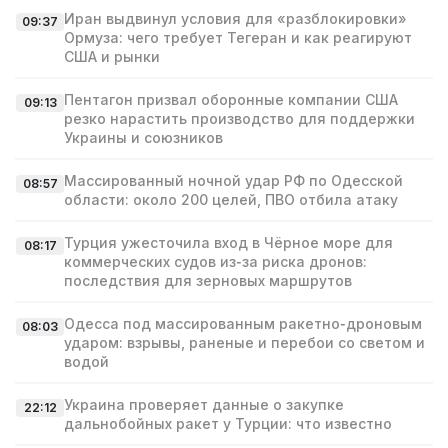
Иран выдвинул условия для «разблокировки»
09:37
Ормуза: чего требует Тегеран и как реагируют
США и рынки
Пентагон призвал оборонные компании США
09:13
резко нарастить производство для поддержки
Украины и союзников
Массированный ночной удар РФ по Одесской
08:57
области: около 200 целей, ПВО отбила атаку
Турция ужесточила вход в Чёрное море для
08:17
коммерческих судов из‑за риска дронов:
последствия для зерновых маршрутов
Одесса под массированным ракетно‑дроновым
08:03
ударом: взрывы, раненые и перебои со светом и
водой
Украина проверяет данные о закупке
22:12
дальнобойных ракет у Турции: что известно