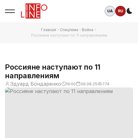
UA
RU
Те
Главная
Спецтема
Война
Россияне наступают по 11 направлениям
Россияне наступают по 11
направлениям
Эдуард Бондаренко
19:00
06.08.25
774