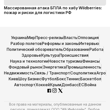
Массированная атака БПЛА по хабу Wildberries:
пожар и риски для логистики РФ
Украина
Мир
Пресс-релизы
Власть
Оппозиция
Разбор полетов
Реформы и законы
Интервью
Политический обозреватель
Образование
Работа
Здоровье
Культура
Происшествия
Наука и технологии
Новости туризма
Финансы
Фондовый рынок
Энергетика
Промышленность
Недвижимость
Связь / Транспорт
Соцполитика
Агро
Киев
Шоу Бизнес
Футбол
Бокс
Теннис
Баскетбол
Автоспорт
Хоккей
Крым
Донбасс
ЕС
Война
Все права на материалы, опубликованные на данном
ресурсе, принадлежат ООО "ИА Инфолайн". Любое