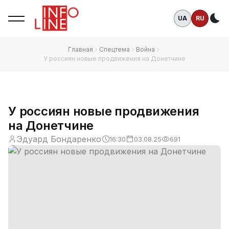
UA
RU
Те
Главная
Спецтема
Война
У россиян новые продвижения на Донетчине
У россиян новые продвижения
на Донетчине
Эдуард Бондаренко
16:30
03.08.25
691