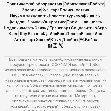
Политический обозреватель
Образование
Работа
Здоровье
Культура
Происшествия
Наука и технологии
Новости туризма
Финансы
Фондовый рынок
Энергетика
Промышленность
Недвижимость
Связь / Транспорт
Соцполитика
Агро
Киев
Шоу Бизнес
Футбол
Бокс
Теннис
Баскетбол
Автоспорт
Хоккей
Крым
Донбасс
ЕС
Война
Все права на материалы, опубликованные на данном
ресурсе, принадлежат ООО "ИА Инфолайн". Любое
использование материалов без письменного разрешения
ООО "ИА Инфолайн" - запрещено. Использование
материалов и новостей разрешается при условии ссылки
на Infoline.ua. Обязательной является прямая, открытая
для поисковых систем, гиперссылка в первом абзаце на
цитируемую статью или новость. Материалы,
обозначенные знаками "Реклама", "PR", "Новости
компаний", "Пресс-релизы" публикуются на правах