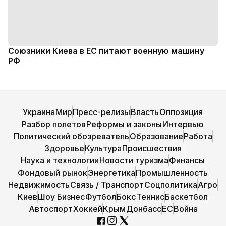
Союзники Киева в ЕС питают военную машину
РФ
Украина
Мир
Пресс-релизы
Власть
Оппозиция
Разбор полетов
Реформы и законы
Интервью
Политический обозреватель
Образование
Работа
Здоровье
Культура
Происшествия
Наука и технологии
Новости туризма
Финансы
Фондовый рынок
Энергетика
Промышленность
Недвижимость
Связь / Транспорт
Соцполитика
Агро
Киев
Шоу Бизнес
Футбол
Бокс
Теннис
Баскетбол
Автоспорт
Хоккей
Крым
Донбасс
ЕС
Война