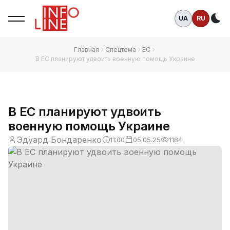
UA
RU
Те
Главная
Спецтема
ЕС
В ЕС планируют удвоить военную помощь Украине
В ЕС планируют удвоить
военную помощь Украине
Эдуард Бондаренко
11:00
05.05.25
1184