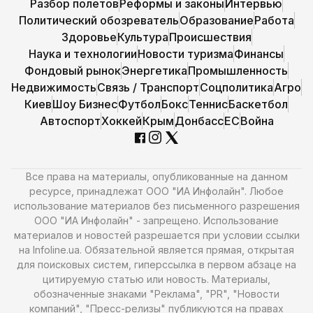
Разбор полетов
Реформы и законы
Интервью
Политический обозреватель
Образование
Работа
Здоровье
Культура
Происшествия
Наука и технологии
Новости туризма
Финансы
Фондовый рынок
Энергетика
Промышленность
Недвижимость
Связь / Транспорт
Соцполитика
Агро
Киев
Шоу Бизнес
Футбол
Бокс
Теннис
Баскетбол
Автоспорт
Хоккей
Крым
Донбасс
ЕС
Война
Все права на материалы, опубликованные на данном
ресурсе, принадлежат ООО "ИА Инфолайн". Любое
использование материалов без письменного разрешения
ООО "ИА Инфолайн" - запрещено. Использование
материалов и новостей разрешается при условии ссылки
на Infoline.ua. Обязательной является прямая, открытая
для поисковых систем, гиперссылка в первом абзаце на
цитируемую статью или новость. Материалы,
обозначенные знаками "Реклама", "PR", "Новости
компаний", "Пресс-релизы" публикуются на правах