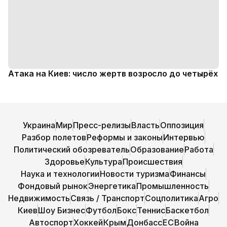
Атака на Киев: число жертв возросло до четырёх
Украина
Мир
Пресс-релизы
Власть
Оппозиция
Разбор полетов
Реформы и законы
Интервью
Политический обозреватель
Образование
Работа
Здоровье
Культура
Происшествия
Наука и технологии
Новости туризма
Финансы
Фондовый рынок
Энергетика
Промышленность
Недвижимость
Связь / Транспорт
Соцполитика
Агро
Киев
Шоу Бизнес
Футбол
Бокс
Теннис
Баскетбол
Автоспорт
Хоккей
Крым
Донбасс
ЕС
Война