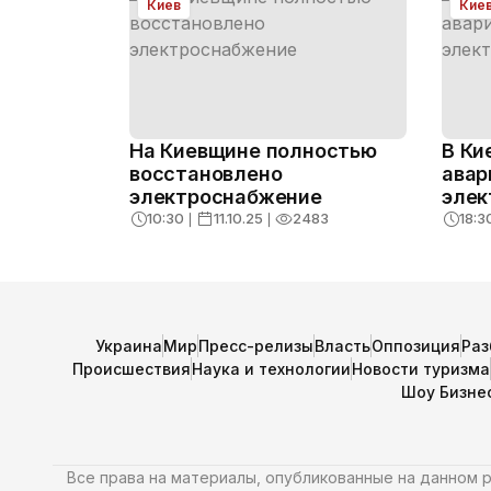
Киев
Кие
На Киевщине полностью
В Ки
восстановлено
авар
электроснабжение
элек
10:30
❘
11.10.25
❘
2483
18:3
Украина
Мир
Пресс-релизы
Власть
Оппозиция
Раз
Происшествия
Наука и технологии
Новости туризма
Шоу Бизне
Все права на материалы, опубликованные на данном