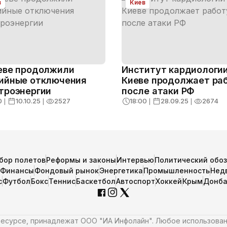
в
Киев
еве продолжили
Институт кардиологии
ийные отключения
Киеве продолжает ра
троэнергии
после атаки РФ
0
❘
10.10.25
❘
2527
18:00
❘
28.09.25
❘
2674
бор полетов
Реформы и законы
Интервью
Политический обо
Финансы
Фондовый рынок
Энергетика
Промышленность
Нед
с
Футбол
Бокс
Теннис
Баскетбол
Автоспорт
Хоккей
Крым
Донба
 ресурсе, принадлежат ООО "ИА Инфолайн". Любое использова