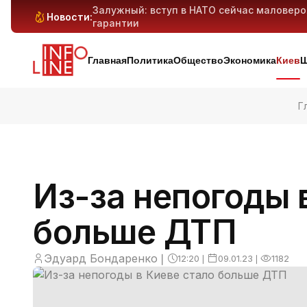
Залужный: вступ в НАТО сейчас маловер
Новости:
гарантии
Антибиотикорезистентность у детей растё
Генеративный ИИ может вытеснить милли
Киев и область под массированным ударо
дронов — предварительно
Главная
Политика
Общество
Экономика
Киев
Ш
Г
Из-за непогоды 
больше ДТП
Эдуард Бондаренко
❘
12:20
❘
09.01.23
❘
1182