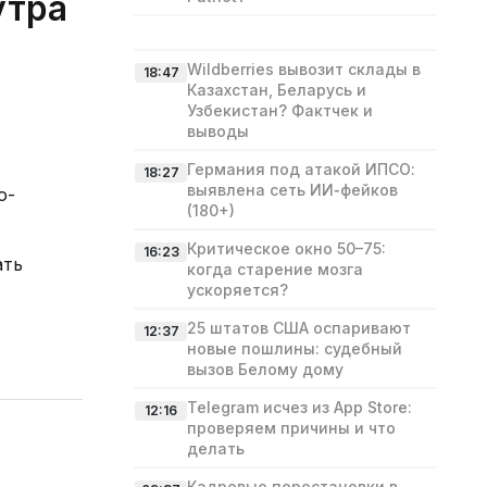
утра
Wildberries вывозит склады в
18:47
Казахстан, Беларусь и
Узбекистан? Фактчек и
выводы
Германия под атакой ИПСО:
18:27
выявлена сеть ИИ‑фейков
о-
(180+)
Критическое окно 50–75:
16:23
ать
когда старение мозга
ускоряется?
25 штатов США оспаривают
12:37
новые пошлины: судебный
вызов Белому дому
Telegram исчез из App Store:
12:16
проверяем причины и что
делать
Кадровые перестановки в