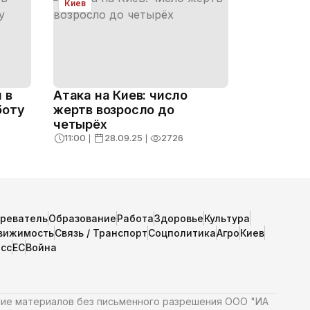
Киев
 в
Атака на Киев: число
боту
жертв возросло до
четырёх
11:00
❘
28.09.25
❘
2726
зреватель
Образование
Работа
Здоровье
Культура
вижимость
Связь / Транспорт
Соцполитика
Агро
Киев
сс
ЕС
Война
ние материалов без письменного разрешения ООО "ИА