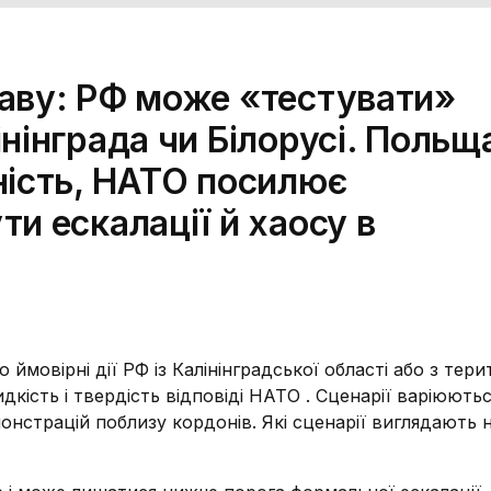
аву: РФ може «тестувати»
нінграда чи Білорусі. Польщ
ність, НАТО посилює
и ескалації й хаосу в
мовірні дії РФ із Калінінградської області або з терит
дкість і твердість відповіді НАТО . Сценарії варіюютьс
нстрацій поблизу кордонів. Які сценарії виглядають 