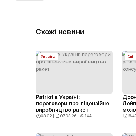
Схожі новини
Україна
Світ
Patriot в Україні:
Дрон
переговори про ліцензійне
Лейп
виробництво ракет
можл
08:02
❘
07.08.26
❘
144
18:4