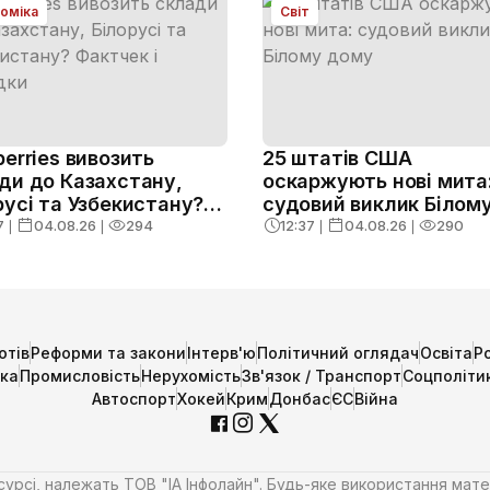
оміка
Світ
berries вивозить
25 штатів США
ди до Казахстану,
оскаржують нові мита
русі та Узбекистану?
судовий виклик Білом
чек і наслідки
дому
7
❘
04.08.26
❘
294
12:37
❘
04.08.26
❘
290
отів
Реформи та закони
Інтерв'ю
Політичний оглядач
Освіта
Р
ика
Промисловість
Нерухомість
Зв'язок / Транспорт
Соцполіти
Автоспорт
Хокей
Крим
Донбас
ЄС
Війна
есурсі, належать ТОВ "ІА Інфолайн". Будь-яке використання мате