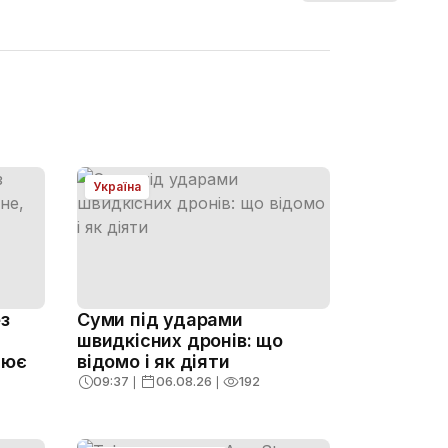
Україна
з
Суми під ударами
швидкісних дронів: що
нює
відомо і як діяти
09:37
❘
06.08.26
❘
192