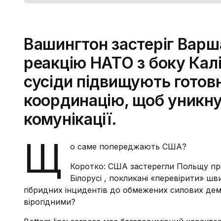
Вашингтон застеріг Варш
реакцію НАТО з боку Калі
сусіди підвищують готов
координацію, щоб уникнут
комунікації.
Щ
о саме попереджають США?
Коротко: США застерегли Польщу про й
Білорусі , покликані «перевірити» шви
гібридних інцидентів до обмежених силових демо
вірогідними?