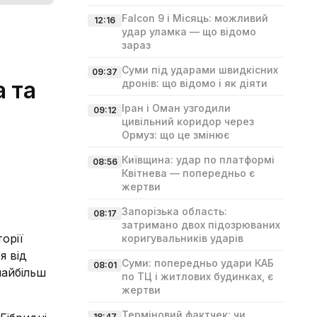
Falcon 9 і Місяць: можливий
12:16
удар уламка — що відомо
зараз
Суми під ударами швидкісних
09:37
а та
дронів: що відомо і як діяти
Іран і Оман узгодили
09:12
цивільний коридор через
Ормуз: що це змінює
Київщина: удар по платформі
08:56
Квітнева — попередньо є
жертви
Запорізька область:
08:17
затримано двох підозрюваних
орії
коригувальників ударів
я від
Суми: попередньо удари КАБ
08:01
найбільш
по ТЦ і житлових будинках, є
жертви
Терміновий фактчек: чи
18:47