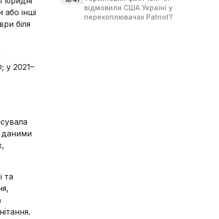
Гібридні
відмовили США Україні у
 або інші
перехоплювачах Patriot?
ври біля
й
; у 2021–
нсувала
н даними
х,
і та
ня,
а
нітання.