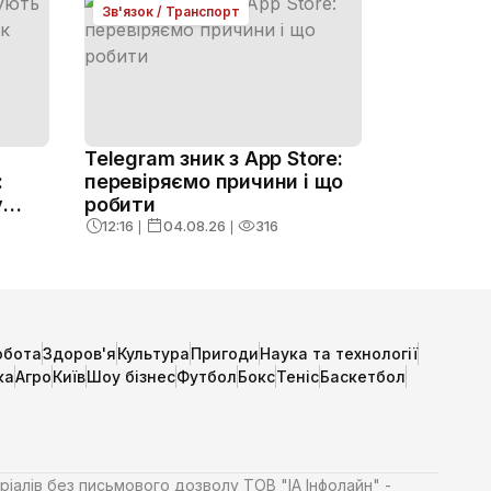
Зв'язок / Транспорт
Telegram зник з App Store:
:
перевіряємо причини і що
у
робити
12:16
❘
04.08.26
❘
316
обота
Здоров'я
Культура
Пригоди
Наука та технології
ка
Агро
Київ
Шоу бізнес
Футбол
Бокс
Теніс
Баскетбол
ріалів без письмового дозволу ТОВ "ІА Інфолайн" -