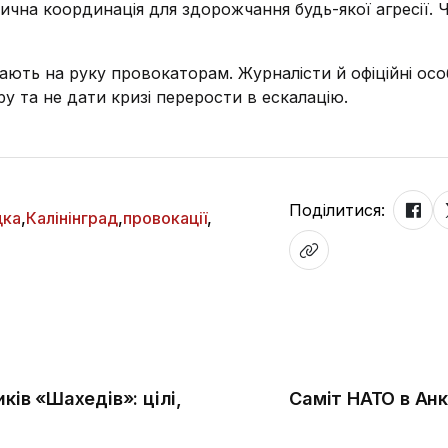
тична координація для здорожчання будь-якої агресії. 
рають на руку провокаторам. Журналісти й офіційні ос
у та не дати кризі перерости в ескалацію.
Поділитися:
дка
,
Калінінград
,
провокації
,
ків «Шахедів»: цілі,
Саміт НАТО в Анк