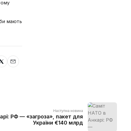
Чому
оби мають
Наступна новина
арі: РФ — «загроза», пакет для
України €140 млрд