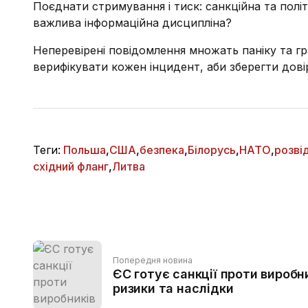
Поєднати стримування і тиск: санкційна та полі
важлива інформаційна дисципліна?
Неперевірені повідомлення множать паніку та г
верифікувати кожен інцидент, аби зберегти довір
Теги:
Польша
,
США
,
безпека
,
Білорусь
,
НАТО
,
розві
східний фланг
,
Литва
Попередня новина
ЄС готує санкції проти виробни
ризики та наслідки