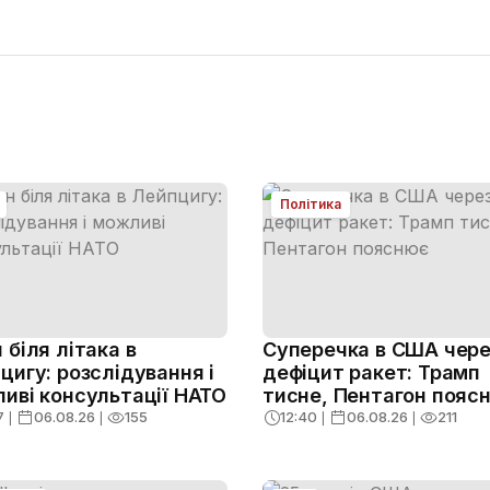
Політика
 біля літака в
Суперечка в США чере
цигу: розслідування і
дефіцит ракет: Трамп
иві консультації НАТО
тисне, Пентагон пояс
7
❘
06.08.26
❘
155
12:40
❘
06.08.26
❘
211