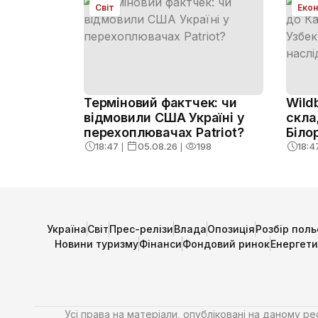
Світ
Екон
Терміновий фактчек: чи
Wild
відмовили США Україні у
скла
перехоплювачах Patriot?
Біло
Факт
18:47
❘
05.08.26
❘
198
18:4
Україна
Світ
Прес-релізи
Влада
Опозиція
Розбір поль
Новини туризму
Фінанси
Фондовий ринок
Енергет
Усі права на матеріали, опубліковані на даному р