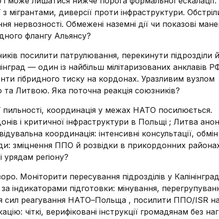
р і може лишатися нижче порога формальної ескалації. 
 з мігрантами, диверсії проти інфраструктури. Обстріли
я нервозності. Обмежені наземні дії чи показові мане
хідного флангу Альянсу?
иків посилити патрулювання, перекинути підрозділи 
нград — один із найбільш мілітаризованих анклавів РФ
енти гібридного тиску на кордонах. Уразливим вузлом
та Литвою. Яка поточна реакція союзників?
ї пильності, координація у межах НАТО посилюється.
нів і критичної інфраструктури в Польщі ; Литва ано
ідувальна координація: інтенсивні консультації, обмі
ди: зміцнення ППО й розвідки в прикордонних района
 урядам регіону?
оро. Моніторити пересування підрозділів у Калінінград
и за індикаторами підготовки: мінування, перегрупуван
ня сил реагування НАТО–Польща , посилити ППО/ISR н
ацію: чіткі, верифіковані інструкції громадянам без наг