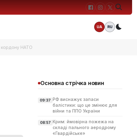
UA
RU
Темн
я кордону НАТО
Основна стрічка новин
РФ виснажує запаси
09:37
балістики: що це змінює для
війни та ППО України
Крим: ймовірна пожежа на
08:57
складі пального аеродрому
«Гвардійське»