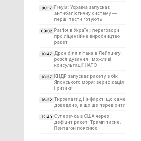
Freyja: Україна запускає
08:17
антибалістичну систему —
перші тести готують
Patriot в Україні: переговори
08:02
про ліцензійне виробництво
ракет
Дрон біля літака в Лейпцигу:
18:47
розслідування і можливі
консультації НАТО
КНДР запускає ракету в бік
18:27
Японського моря: верифікація
і ризики
Тирзепатид і інфаркт: що саме
16:22
доведено, а що ще перевірити
Суперечка в США через
12:40
дефіцит ракет: Трамп тисне,
Пентагон пояснює