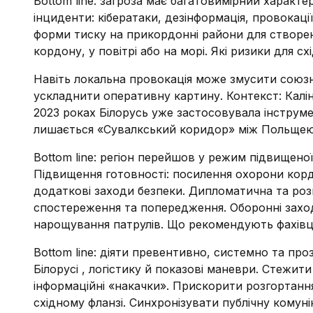
Bottom line: загроза має багатовимірний характе
інциденти: кібератаки, дезінформація, провокації
форми тиску на прикордонні райони для створенн
кордону, у повітрі або на морі. Які ризики для с
Навіть локальна провокація може змусити союзн
ускладнити оперативну картину. Контекст: Каліні
2023 роках Білорусь уже застосовувала інструм
лишається «Сувалкський коридор» між Польщею 
Bottom line: регіон перейшов у режим підвищено
Підвищення готовності: посилення охорони кордо
додаткові заходи безпеки. Дипломатична та розв
спостереження та попередження. Оборонні захо
нарощування патрулів. Що рекомендують фахівці
Bottom line: діяти превентивно, системно та проз
Білорусі , логістику й показові маневри. Стежит
інформаційні «накачки». Прискорити розгортан
східному фланзі. Синхронізувати публічну комунік