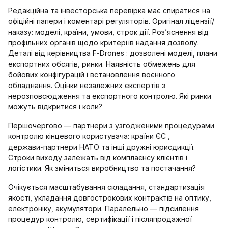
Редакційна та інвесторська перевірка має спиратися на
офіційні папери і коментарі регуляторів. Оригінал ліцензії/
наказу: моделі, країни, умови, строк дії. Роз’яснення від
профільних органів щодо критеріїв надання дозволу.
Деталі від керівництва F‑Drones : дозволені моделі, плани
експортних обсягів, ринки. Наявність обмежень для
бойових конфігурацій і встановлення воєнного
обладнання. Оцінки незалежних експертів з
нерозповсюдження та експортного контролю. Які ринки
можуть відкритися і коли?
Першочергово — партнери з узгодженими процедурами
контролю кінцевого користувача: країни ЄС ,
держави‑партнери НАТО та інші дружні юрисдикції.
Строки виходу залежать від комплаєнсу клієнтів і
логістики. Як зміниться виробництво та постачання?
Очікується масштабування складання, стандартизація
якості, укладання довгострокових контрактів на оптику,
електроніку, акумулятори. Паралельно — підсилення
процедур контролю, сертифікації і післяпродажної