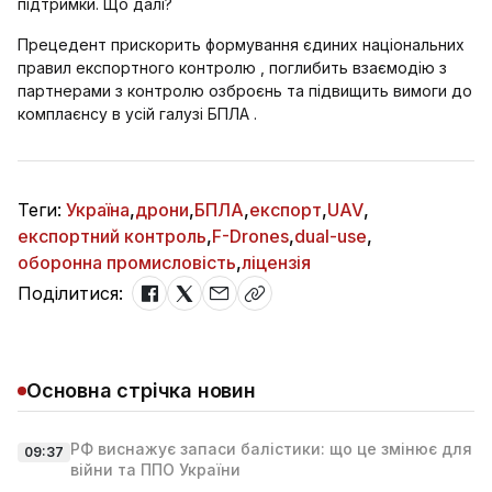
підтримки. Що далі?
Прецедент прискорить формування єдиних національних
правил експортного контролю , поглибить взаємодію з
партнерами з контролю озброєнь та підвищить вимоги до
комплаєнсу в усій галузі БПЛА .
Теги:
Україна
,
дрони
,
БПЛА
,
експорт
,
UAV
,
експортний контроль
,
F-Drones
,
dual-use
,
оборонна промисловість
,
ліцензія
Поділитися:
Основна стрічка новин
РФ виснажує запаси балістики: що це змінює для
09:37
війни та ППО України