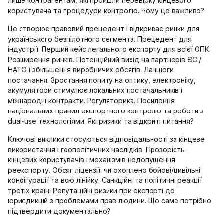
лише контрагентам, які пройшли перевірку кінцевого
користувача та процедури контролю. Чому це важливо?
Це створює правовий прецедент і відкриває ринки для
українського безпілотного сегмента. Прецедент для
індустрії. Перший кейс легального експорту для всієї ОПК.
Розширення ринків. Потенційний вихід на партнерів ЄС /
НАТО і збільшення виробничих обсягів. Ланцюги
постачання. Зростання попиту на оптику, електроніку,
акумулятори стимулює локальних постачальників і
міжнародні контракти. Регуляторика. Посилення
національних правил експортного контролю та роботи з
dual‑use технологіями. Які ризики та відкриті питання?
Ключові виклики стосуються відповідальності за кінцеве
використання і геополітичних наслідків. Прозорість
кінцевих користувачів і механізмів недопущення
реекспорту. Обсяг ліцензії: чи охоплено бойові/цивільні
конфігурації та всю лінійку. Санкційні та політичні реакції
третіх країн. Репутаційні ризики при експорті до
юрисдикцій з проблемами прав людини. Що саме потрібно
підтвердити документально?