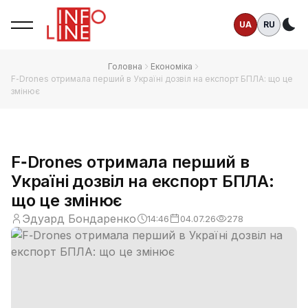
UA
RU
Те
Головна
Економіка
F‑Drones отримала перший в Україні дозвіл на експорт БПЛА: що це
змінює
F‑Drones отримала перший в
Україні дозвіл на експорт БПЛА:
що це змінює
Эдуард Бондаренко
14:46
04.07.26
278