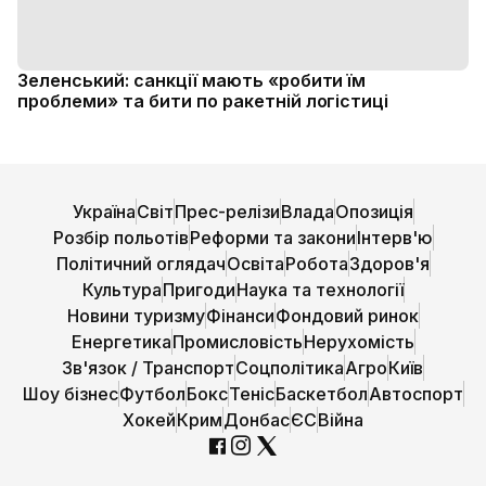
Зеленський: санкції мають «робити їм
проблеми» та бити по ракетній логістиці
Україна
Світ
Прес-релізи
Влада
Опозиція
Розбір польотів
Реформи та закони
Інтерв'ю
Політичний оглядач
Освіта
Робота
Здоров'я
Культура
Пригоди
Наука та технології
Новини туризму
Фінанси
Фондовий ринок
Енергетика
Промисловість
Нерухомість
Зв'язок / Транспорт
Соцполітика
Агро
Київ
Шоу бізнес
Футбол
Бокс
Теніс
Баскетбол
Автоспорт
Хокей
Крим
Донбас
ЄС
Війна