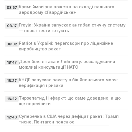
Крим: ймовірна пожежа на складі пального
08:57
аеродрому «Гвардійське»
Freyja: Україна запускає антибалістичну систему
08:17
— перші тести готують
Patriot в Україні: переговори про ліцензійне
08:02
виробництво ракет
Дрон біля літака в Лейпцигу: розслідування і
18:47
можливі консультації НАТО
КНДР запускає ракету в бік Японського моря:
18:27
верифікація і ризики
Тирзепатид і інфаркт: що саме доведено, а що
16:22
ще перевірити
Суперечка в США через дефіцит ракет: Трамп
12:40
тисне, Пентагон пояснює