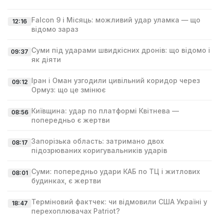
Falcon 9 і Місяць: можливий удар уламка — що
12:16
відомо зараз
Суми під ударами швидкісних дронів: що відомо і
09:37
як діяти
Іран і Оман узгодили цивільний коридор через
09:12
Ормуз: що це змінює
Київщина: удар по платформі Квітнева —
08:56
попередньо є жертви
Запорізька область: затримано двох
08:17
підозрюваних коригувальників ударів
Суми: попередньо удари КАБ по ТЦ і житлових
08:01
будинках, є жертви
Терміновий фактчек: чи відмовили США Україні у
18:47
перехоплювачах Patriot?